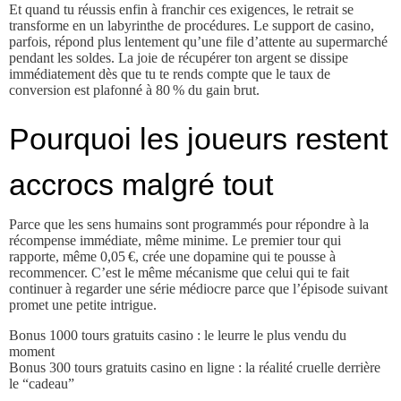
Et quand tu réussis enfin à franchir ces exigences, le retrait se
transforme en un labyrinthe de procédures. Le support de casino,
parfois, répond plus lentement qu’une file d’attente au supermarché
pendant les soldes. La joie de récupérer ton argent se dissipe
immédiatement dès que tu te rends compte que le taux de
conversion est plafonné à 80 % du gain brut.
Pourquoi les joueurs restent
accrocs malgré tout
Parce que les sens humains sont programmés pour répondre à la
récompense immédiate, même minime. Le premier tour qui
rapporte, même 0,05 €, crée une dopamine qui te pousse à
recommencer. C’est le même mécanisme que celui qui te fait
continuer à regarder une série médiocre parce que l’épisode suivant
promet une petite intrigue.
Bonus 1000 tours gratuits casino : le leurre le plus vendu du
moment
Bonus 300 tours gratuits casino en ligne : la réalité cruelle derrière
le “cadeau”