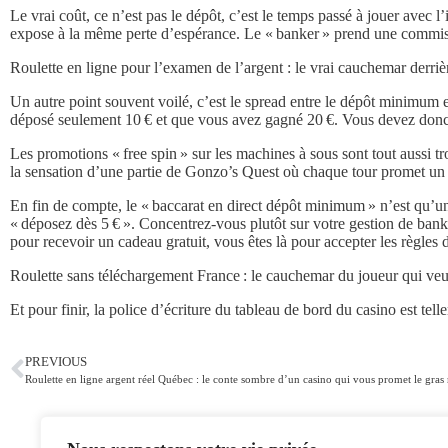
Le vrai coût, ce n’est pas le dépôt, c’est le temps passé à jouer ave
expose à la même perte d’espérance. Le « banker » prend une commiss
Roulette en ligne pour l’examen de l’argent : le vrai cauchemar derrière
Un autre point souvent voilé, c’est le spread entre le dépôt minimum e
déposé seulement 10 € et que vous avez gagné 20 €. Vous devez donc j
Les promotions « free spin » sur les machines à sous sont tout aussi t
la sensation d’une partie de Gonzo’s Quest où chaque tour promet un tré
En fin de compte, le « baccarat en direct dépôt minimum » n’est qu’un 
« déposez dès 5 € ». Concentrez‑vous plutôt sur votre gestion de bankr
pour recevoir un cadeau gratuit, vous êtes là pour accepter les règles 
Roulette sans téléchargement France : le cauchemar du joueur qui ve
Et pour finir, la police d’écriture du tableau de bord du casino est tel
PREVIOUS
Roulette en ligne argent réel Québec : le conte sombre d’un casino qui vous promet le gras 