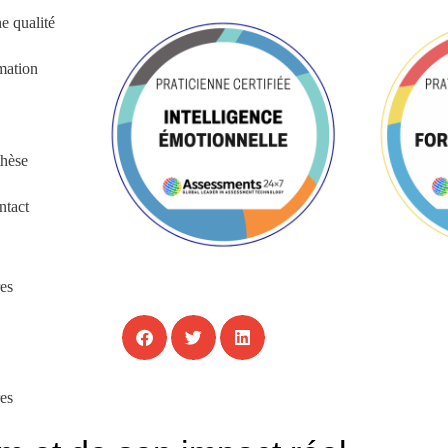
 qualité
mation
hèse
ntact
res
res