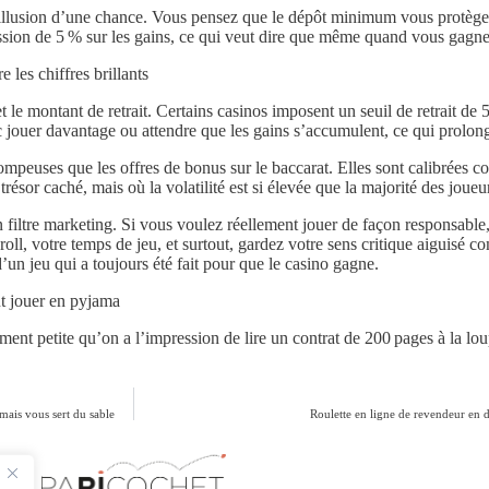
c l’illusion d’une chance. Vous pensez que le dépôt minimum vous protèg
ion de 5 % sur les gains, ce qui veut dire que même quand vous gagne
 les chiffres brillants
t le montant de retrait. Certains casinos imposent un seuil de retrait d
ouer davantage ou attendre que les gains s’accumulent, ce qui prolong
rompeuses que les offres de bonus sur le baccarat. Elles sont calibrées
sor caché, mais où la volatilité est si élevée que la majorité des joueur
filtre marketing. Si vous voulez réellement jouer de façon responsable, i
oll, votre temps de jeu, et surtout, gardez votre sens critique aiguisé c
d’un jeu qui a toujours été fait pour que le casino gagne.
ut jouer en pyjama
lement petite qu’on a l’impression de lire un contrat de 200 pages à la lo
mais vous sert du sable
Roulette en ligne de revendeur en di