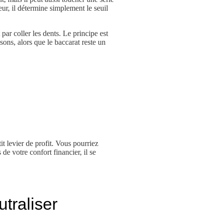
ur, il détermine simplement le seuil
ar coller les dents. Le principe est
sons, alors que le baccarat reste un
t levier de profit. Vous pourriez
e votre confort financier, il se
traliser