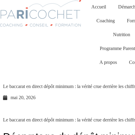
Accueil
Démarche
Coaching
For
Nutrition
Programme Parent
A propos
Co
Le baccarat en direct dépôt minimum : la vérité crue derrière les chiff
mai 20, 2026
Le baccarat en direct dépôt minimum : la vérité crue derrière les chiff