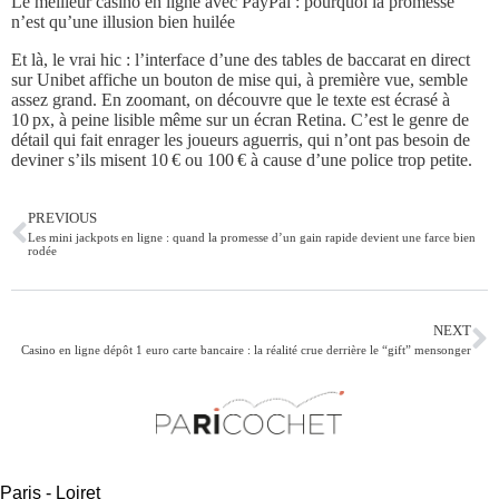
Le meilleur casino en ligne avec PayPal : pourquoi la promesse
n’est qu’une illusion bien huilée
Et là, le vrai hic : l’interface d’une des tables de baccarat en direct
sur Unibet affiche un bouton de mise qui, à première vue, semble
assez grand. En zoomant, on découvre que le texte est écrasé à
10 px, à peine lisible même sur un écran Retina. C’est le genre de
détail qui fait enrager les joueurs aguerris, qui n’ont pas besoin de
deviner s’ils misent 10 € ou 100 € à cause d’une police trop petite.
PREVIOUS
Les mini jackpots en ligne : quand la promesse d’un gain rapide devient une farce bien
rodée
NEXT
Casino en ligne dépôt 1 euro carte bancaire : la réalité crue derrière le “gift” mensonger
Paris - Loiret