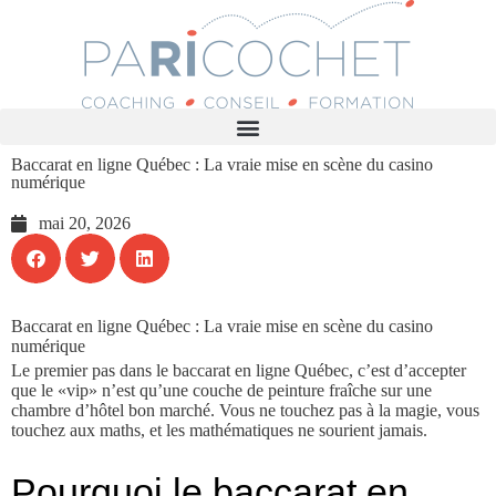
Baccarat en ligne Québec : La vraie mise en scène du casino
numérique
mai 20, 2026
Baccarat en ligne Québec : La vraie mise en scène du casino
numérique
Le premier pas dans le baccarat en ligne Québec, c’est d’accepter
que le «vip» n’est qu’une couche de peinture fraîche sur une
chambre d’hôtel bon marché. Vous ne touchez pas à la magie, vous
touchez aux maths, et les mathématiques ne sourient jamais.
Pourquoi le baccarat en