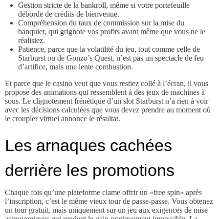
Gestion stricte de la bankroll, même si votre portefeuille
déborde de crédits de bienvenue.
Compréhension du taux de commission sur la mise du
banquier, qui grignote vos profits avant même que vous ne le
réalisiez.
Patience, parce que la volatilité du jeu, tout comme celle de
Starburst ou de Gonzo’s Quest, n’est pas un spectacle de feu
d’artifice, mais une lente combustion.
Et parce que le casino veut que vous restiez collé à l’écran, il vous
propose des animations qui ressemblent à des jeux de machines à
sous. Le clignotement frénétique d’un slot Starburst n’a rien à voir
avec les décisions calculées que vous devez prendre au moment où
le croupier virtuel annonce le résultat.
Les arnaques cachées
derrière les promotions
Chaque fois qu’une plateforme clame offrir un «free spin» après
l’inscription, c’est le même vieux tour de passe‑passe. Vous obtenez
un tour gratuit, mais uniquement sur un jeu aux exigences de mise
astronomiques qui rendent le gain pratiquement impossible. La