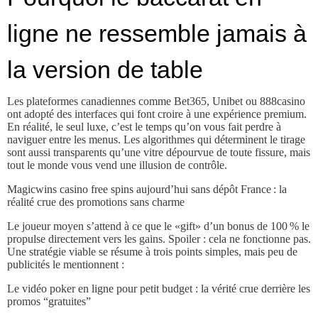
ligne ne ressemble jamais à
la version de table
Les plateformes canadiennes comme Bet365, Unibet ou 888casino
ont adopté des interfaces qui font croire à une expérience premium.
En réalité, le seul luxe, c’est le temps qu’on vous fait perdre à
naviguer entre les menus. Les algorithmes qui déterminent le tirage
sont aussi transparents qu’une vitre dépourvue de toute fissure, mais
tout le monde vous vend une illusion de contrôle.
Magicwins casino free spins aujourd’hui sans dépôt France : la
réalité crue des promotions sans charme
Le joueur moyen s’attend à ce que le «gift» d’un bonus de 100 % le
propulse directement vers les gains. Spoiler : cela ne fonctionne pas.
Une stratégie viable se résume à trois points simples, mais peu de
publicités le mentionnent :
Le vidéo poker en ligne pour petit budget : la vérité crue derrière les
promos “gratuites”