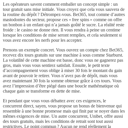
Les opérateurs savent comment emballer un concept simple : un
tour gratuit sans mise initiale. Vous croyez que cela vous sauvera de
la routine du dépôt ? Détrompez‑vous. Bet365, tout comme d’autres
mastodontes du secteur, propose ces « free spins » comme on offre
un bonbon à un enfant qui n’a jamais goûté le sucre. La réalité reste
froide : le casino ne donne rien. Il vous rendra à peine un centime
lorsque les conditions de mise seront remplies, et cela seulement si
vous avez encore les nerfs pour les accepter.
Prenons un exemple concret. Vous ouvrez un compte chez Bet365,
recevez dix tours gratuits sur une machine à sous comme Starburst.
La volatilité de cette machine est basse, donc vous ne gagnerez pas
gros, mais vous vous sentirez satisfait. Ensuite, le petit texte
d’accompagnement vous oblige à miser 30 fois le montant du gain
avant de pouvoir le retirer. Vous n’avez pas de dépôt, mais vous
avez maintenant 30 fois la somme obtenue grâce à ces tours. Vous
avez l’impression d’être piégé dans une boucle mathématique où
chaque gain se transforme en dette de mise.
Et pendant que vous vous débattez avec ces exigences, le
concurrent direct, sayen, vous propose un bonus de bienvenue qui
ressemble à une bonne promesse mais qui finit par se noyer dans les
mêmes exigences de mise. Un autre concurrent, Unibet, offre aussi
des tours gratuits, mais les conditions de retrait sont tout aussi
restrictives. Le point commun ? Aucun ne rend réellement la