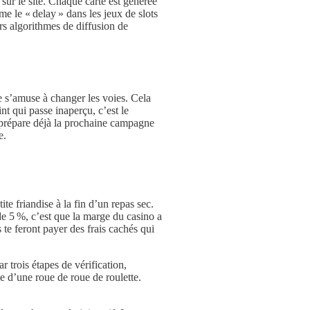
sur le site. Chaque carte est générée
e le « delay » dans les jeux de slots
rs algorithmes de diffusion de
me s’amuse à changer les voies. Cela
int qui passe inaperçu, c’est le
o prépare déjà la prochaine campagne
e.
te friandise à la fin d’un repas sec.
de 5 %, c’est que la marge du casino a
s te feront payer des frais cachés qui
r trois étapes de vérification,
e d’une roue de roue de roulette.