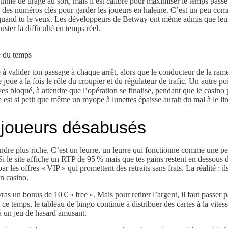
hme de tirage au sort, mais il est calibré pour maximiser le temps passé 
on des numéros clés pour garder les joueurs en haleine. C’est un peu comm
amais quand tu le veux. Les développeurs de Betway ont même admis que leu
ter la difficulté en temps réel.
e du temps
ge à valider ton passage à chaque arrêt, alors que le conducteur de la ra
 joue à la fois le rôle du croupier et du régulateur de trafic. Un autre po
ves bloqué, à attendre que l’opération se finalise, pendant que le casin
e est si petit que même un myope à lunettes épaisse aurait du mal à le lir
s joueurs désabusés
endre plus riche. C’est un leurre, un leurre qui fonctionne comme une peti
i le site affiche un RTP de 95 % mais que tes gains restent en dessous 
r les offres « VIP » qui promettent des retraits sans frais. La réalité : il
n casino.
as un bonus de 10 € « free ». Mais pour retirer l’argent, il faut passer pa
temps, le tableau de bingo continue à distribuer des cartes à la vitess
à un jeu de hasard amusant.