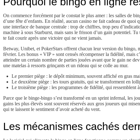
Pourquoi le bingo en ligne re
On commence forcément par le constat le plus amer : les salles de bingo
d’une fête d’enfants. En réalité, aucun casino ne fait cadeau de quoi q
une interface de banque centrale : trop de chiffres, trop peu d’indicatio
machine à sous Starburst, mais sans le frisson d’un gain potentiel. Tu t
te fait courir après une victoire qui ne vient jamais.
Betway, Unibet, et PokerStars offrent chacun leur version du bingo, m
février. Les bonus « VIP » sont censés récompenser la fidélité, mais c’
atteindre un certain nombre de parties jouées avant que le gain ne dev
une matelas à ressorts grinçants et un rideau qui se colle au mur.
Le premier piège : le dépôt minimum, souvent affiché en gras mai
Le deuxième piège : les tours gratuits, qui se transforment en loll
Le troisième piège : les programmes de fidélité, qui ressemblent à
Parce que le binge‑bingo s’est transformé en un sprint infernal, les jou
gains les plus élevés sont souvent réservés aux gros joueurs qui misen
qui te laissent le sentiment d’avoir acheté du vent.
Les mécanismes cachés derri