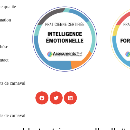
 qualité
mation
hèse
ntact
ts de carnaval
ts de carnaval