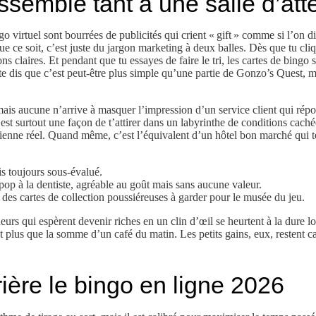
ssemble tant à une salle d’atte
 virtuel sont bourrées de publicités qui crient « gift » comme si l’on di
ue ce soit, c’est juste du jargon marketing à deux balles. Dès que tu cli
ns claires. Et pendant que tu essayes de faire le tri, les cartes de bingo 
e dis que c’est peut‑être plus simple qu’une partie de Gonzo’s Quest, mai
ais aucune n’arrive à masquer l’impression d’un service client qui répon
est surtout une façon de t’attirer dans un labyrinthe de conditions caché
ienne réel. Quand même, c’est l’équivalent d’un hôtel bon marché qui te 
s toujours sous‑évalué.
ipop à la dentiste, agréable au goût mais sans aucune valeur.
 des cartes de collection poussiéreuses à garder pour le musée du jeu.
eurs qui espèrent devenir riches en un clin d’œil se heurtent à la dure loi
t plus que la somme d’un café du matin. Les petits gains, eux, restent c
ère le bingo en ligne 2026