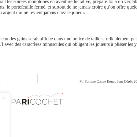
rait tes soirées monotones en aventure lucrative, prépare-toi à un vérit
rts, le portefeuille fermé, et surtout de ne jamais croire qu’on offre que
n argent qui ne revient jamais chez le joueur.
ableau des gains serait affiché dans une police de taille si ridiculement
UI avec des caractères minuscules qui obligent les joueurs à plisser les
d
Mr Fortune Casino Bonus Sans Dépôt 202