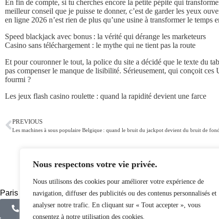
En fin de compte, si tu cherches encore la petite pépite qui transforme
meilleur conseil que je puisse te donner, c’est de garder les yeux ouve
en ligne 2026 n’est rien de plus qu’une usine à transformer le temps e
Speed blackjack avec bonus : la vérité qui dérange les marketeurs
Casino sans téléchargement : le mythe qui ne tient pas la route
Et pour couronner le tout, la police du site a décidé que le texte du t
pas compenser le manque de lisibilité. Sérieusement, qui conçoit ces 
fourmi ?
Les jeux flash casino roulette : quand la rapidité devient une farce
PREVIOUS
Les machines à sous populaire Belgique : quand le bruit du jackpot devient du bruit de fon
Nous respectons votre vie privée.
Nous utilisons des cookies pour améliorer votre expérience de
Paris - Loiret
navigation, diffuser des publicités ou des contenus personnalisés et
analyser notre trafic. En cliquant sur « Tout accepter », vous
+33 7 81 78 04 39
consentez à notre utilisation des cookies.