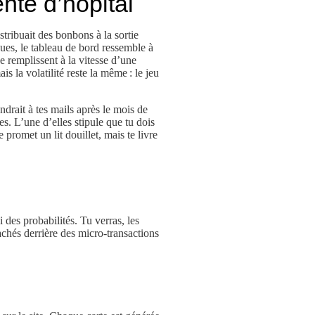
nte d’hôpital
stribuait des bonbons à la sortie
ques, le tableau de bord ressemble à
se remplissent à la vitesse d’une
s la volatilité reste la même : le jeu
drait à tes mails après le mois de
es. L’une d’elles stipule que tu dois
promet un lit douillet, mais te livre
 des probabilités. Tu verras, les
achés derrière des micro‑transactions