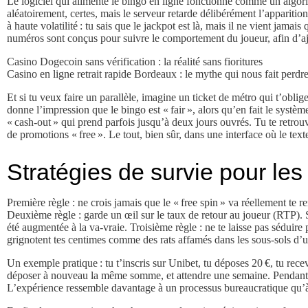
Le logiciel qui alimente le bingo en ligne fonctionne comme un algorit
aléatoirement, certes, mais le serveur retarde délibérément l’appariti
à haute volatilité : tu sais que le jackpot est là, mais il ne vient j
numéros sont conçus pour suivre le comportement du joueur, afin d’ajus
Casino Dogecoin sans vérification : la réalité sans fioritures
Casino en ligne retrait rapide Bordeaux : le mythe qui nous fait perdr
Et si tu veux faire un parallèle, imagine un ticket de métro qui t’obli
donne l’impression que le bingo est « fair », alors qu’en fait le système
« cash‑out » qui prend parfois jusqu’à deux jours ouvrés. Tu te retrou
de promotions « free ». Le tout, bien sûr, dans une interface où le text
Stratégies de survie pour le
Première règle : ne crois jamais que le « free spin » va réellement te r
Deuxième règle : garde un œil sur le taux de retour au joueur (RTP). S
été augmentée à la va‑vraie. Troisième règle : ne te laisse pas séduire pa
grignotent tes centimes comme des rats affamés dans les sous‑sols d’u
Un exemple pratique : tu t’inscris sur Unibet, tu déposes 20 €, tu recevr
déposer à nouveau la même somme, et attendre une semaine. Pendant ce 
L’expérience ressemble davantage à un processus bureaucratique qu’