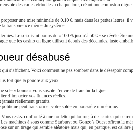
r envoie des cartes virtuelles à chaque tour, créant une confusion dign
proposer une mise minimale de 0,10 €, mais dans les petites lettres, il v
 de la transparence même du système.
ernies. Le soi‑disant bonus de « 100 % jusqu’à 50 € » se révèle être u
magie que les casino en ligne utilisent depuis des décennies, juste emba
 joueur désabusé
s qui s’affichent. Voici comment ne pas sombrer dans le désespoir compl
plus fort que la poudre aux yeux
e si le « bonus » vous suscite l’envie de franchir la ligne.
ter d’impacter vos finances réelles.
t jamais réellement gratuits.
e politique peut transformer votre solde en poussière numérique.
Vous restez confronté à une roulette qui tourne, à des cartes qui se remp
 Les machines à sous comme Starburst ou Gonzo’s Quest offrent la même
epose sur un tirage qui semble aléatoire mais qui, en pratique, est calibr