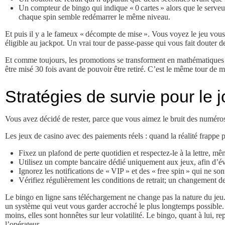
Un compteur de bingo qui indique « 0 cartes » alors que le serveu
chaque spin semble redémarrer le même niveau.
Et puis il y a le fameux « décompte de mise ». Vous voyez le jeu vous 
éligible au jackpot. Un vrai tour de passe‑passe qui vous fait douter
Et comme toujours, les promotions se transforment en mathématiques t
être misé 30 fois avant de pouvoir être retiré. C’est le même tour de 
Stratégies de survie pour le
Vous avez décidé de rester, parce que vous aimez le bruit des numéro
Les jeux de casino avec des paiements réels : quand la réalité frappe 
Fixez un plafond de perte quotidien et respectez‑le à la lettre, mêm
Utilisez un compte bancaire dédié uniquement aux jeux, afin d’évi
Ignorez les notifications de « VIP » et des « free spin » qui ne son
Vérifiez régulièrement les conditions de retrait; un changement d
Le bingo en ligne sans téléchargement ne change pas la nature du jeu. 
un système qui veut vous garder accroché le plus longtemps possible.
moins, elles sont honnêtes sur leur volatilité. Le bingo, quant à lui, r
l’opérateur.