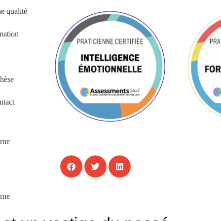
 qualité
mation
hèse
ntact
erne
erne