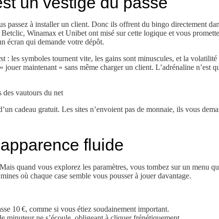
st un vestige du passé
us passez à installer un client. Donc ils offrent du bingo directement da
. Betclic, Winamax et Unibet ont misé sur cette logique et vous promette
 un écran qui demande votre dépôt.
: les symboles tournent vite, les gains sont minuscules, et la volatilité
r « jouer maintenant » sans même charger un client. L’adrénaline n’est q
es des vautours du net
ion d’un cadeau gratuit. Les sites n’envoient pas de monnaie, ils vous de
l’apparence fluide
b. Mais quand vous explorez les paramètres, vous tombez sur un menu qu
e mines où chaque case semble vous pousser à jouer davantage.
asse 10 €, comme si vous étiez soudainement important.
e minuteur ne s’écoule, obligeant à cliquer frénétiquement.