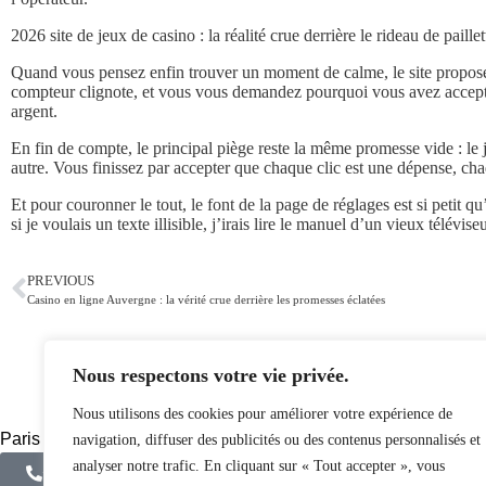
2026 site de jeux de casino : la réalité crue derrière le rideau de paillet
Quand vous pensez enfin trouver un moment de calme, le site propose 
compteur clignote, et vous vous demandez pourquoi vous avez accepté 
argent.
En fin de compte, le principal piège reste la même promesse vide : le 
autre. Vous finissez par accepter que chaque clic est une dépense, cha
Et pour couronner le tout, le font de la page de réglages est si petit q
si je voulais un texte illisible, j’irais lire le manuel d’un vieux téléviseu
PREVIOUS
Casino en ligne Auvergne : la vérité crue derrière les promesses éclatées
Nous respectons votre vie privée.
Nous utilisons des cookies pour améliorer votre expérience de
Paris - Loiret
navigation, diffuser des publicités ou des contenus personnalisés et
analyser notre trafic. En cliquant sur « Tout accepter », vous
+33 7 81 78 04 39