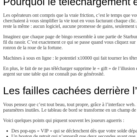
Pourquoi le téléchargement e
Les opérateurs ont compris que la vraie friction, c’est le temps que vo
cherchaient à vous simplifier la vie tout en vous facturant chaque clic
reste la même : aucun logiciel, aucune promesse de gains, seulement
Imaginez que chaque page de bingo ressemble à une partie de Starburst 
fil du rasoir. C’est exactement ce qui se passe quand vous cliquez su
ronron de la roue de la fortune.
Machines à sous en ligne : le potentiel x10000 qui fait tourner les têt
En plus, le fait de ne pas télécharger supprime le « gift » de l’illus
argent sur une table qui ne connaît pas de générosité.
Les failles cachées derrière 
Vous pensez que c’est tout beau, tout propre, grâce à l’interface we
paramètres inutiles. Le tableau de bord se transforme en un champ d
Voici quelques points qui piquent souvent les joueurs aguerris :
Des pop‑ups « VIP » qui se déclenchent dès que votre solde dép
Un bouton de retrait qui n’apparaît que deux secondes avant que l