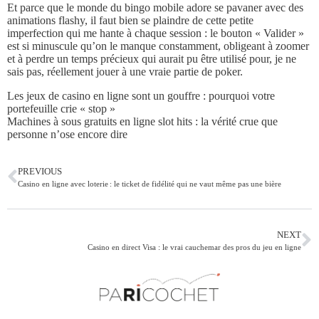
Et parce que le monde du bingo mobile adore se pavaner avec des
animations flashy, il faut bien se plaindre de cette petite
imperfection qui me hante à chaque session : le bouton « Valider »
est si minuscule qu’on le manque constamment, obligeant à zoomer
et à perdre un temps précieux qui aurait pu être utilisé pour, je ne
sais pas, réellement jouer à une vraie partie de poker.
Les jeux de casino en ligne sont un gouffre : pourquoi votre
portefeuille crie « stop »
Machines à sous gratuits en ligne slot hits : la vérité crue que
personne n’ose encore dire
PREVIOUS
Casino en ligne avec loterie : le ticket de fidélité qui ne vaut même pas une bière
NEXT
Casino en direct Visa : le vrai cauchemar des pros du jeu en ligne