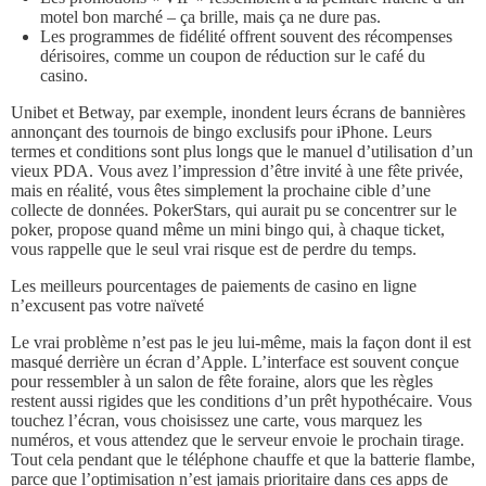
motel bon marché – ça brille, mais ça ne dure pas.
Les programmes de fidélité offrent souvent des récompenses
dérisoires, comme un coupon de réduction sur le café du
casino.
Unibet et Betway, par exemple, inondent leurs écrans de bannières
annonçant des tournois de bingo exclusifs pour iPhone. Leurs
termes et conditions sont plus longs que le manuel d’utilisation d’un
vieux PDA. Vous avez l’impression d’être invité à une fête privée,
mais en réalité, vous êtes simplement la prochaine cible d’une
collecte de données. PokerStars, qui aurait pu se concentrer sur le
poker, propose quand même un mini bingo qui, à chaque ticket,
vous rappelle que le seul vrai risque est de perdre du temps.
Les meilleurs pourcentages de paiements de casino en ligne
n’excusent pas votre naïveté
Le vrai problème n’est pas le jeu lui-même, mais la façon dont il est
masqué derrière un écran d’Apple. L’interface est souvent conçue
pour ressembler à un salon de fête foraine, alors que les règles
restent aussi rigides que les conditions d’un prêt hypothécaire. Vous
touchez l’écran, vous choisissez une carte, vous marquez les
numéros, et vous attendez que le serveur envoie le prochain tirage.
Tout cela pendant que le téléphone chauffe et que la batterie flambe,
parce que l’optimisation n’est jamais prioritaire dans ces apps de