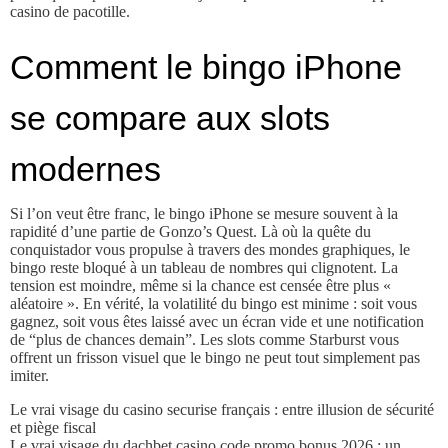
casino de pacotille.
Comment le bingo iPhone
se compare aux slots
modernes
Si l’on veut être franc, le bingo iPhone se mesure souvent à la
rapidité d’une partie de Gonzo’s Quest. Là où la quête du
conquistador vous propulse à travers des mondes graphiques, le
bingo reste bloqué à un tableau de nombres qui clignotent. La
tension est moindre, même si la chance est censée être plus «
aléatoire ». En vérité, la volatilité du bingo est minime : soit vous
gagnez, soit vous êtes laissé avec un écran vide et une notification
de “plus de chances demain”. Les slots comme Starburst vous
offrent un frisson visuel que le bingo ne peut tout simplement pas
imiter.
Le vrai visage du casino securise français : entre illusion de sécurité
et piège fiscal
Le vrai visage du dachbet casino code promo bonus 2026 : un