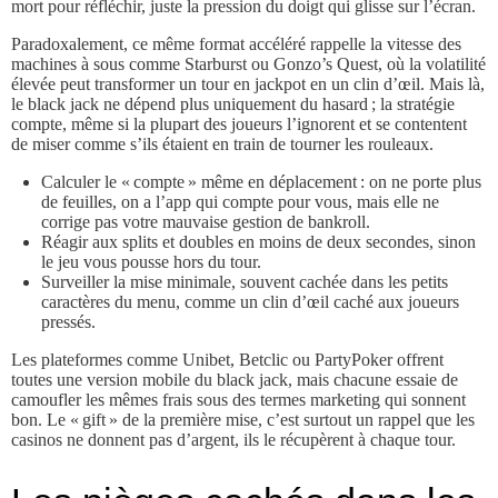
mort pour réfléchir, juste la pression du doigt qui glisse sur l’écran.
Paradoxalement, ce même format accéléré rappelle la vitesse des
machines à sous comme Starburst ou Gonzo’s Quest, où la volatilité
élevée peut transformer un tour en jackpot en un clin d’œil. Mais là,
le black jack ne dépend plus uniquement du hasard ; la stratégie
compte, même si la plupart des joueurs l’ignorent et se contentent
de miser comme s’ils étaient en train de tourner les rouleaux.
Calculer le « compte » même en déplacement : on ne porte plus
de feuilles, on a l’app qui compte pour vous, mais elle ne
corrige pas votre mauvaise gestion de bankroll.
Réagir aux splits et doubles en moins de deux secondes, sinon
le jeu vous pousse hors du tour.
Surveiller la mise minimale, souvent cachée dans les petits
caractères du menu, comme un clin d’œil caché aux joueurs
pressés.
Les plateformes comme Unibet, Betclic ou PartyPoker offrent
toutes une version mobile du black jack, mais chacune essaie de
camoufler les mêmes frais sous des termes marketing qui sonnent
bon. Le « gift » de la première mise, c’est surtout un rappel que les
casinos ne donnent pas d’argent, ils le récupèrent à chaque tour.