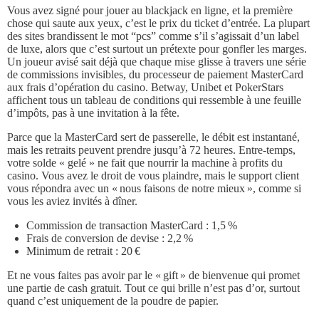
Vous avez signé pour jouer au blackjack en ligne, et la première
chose qui saute aux yeux, c’est le prix du ticket d’entrée. La plupart
des sites brandissent le mot “pcs” comme s’il s’agissait d’un label
de luxe, alors que c’est surtout un prétexte pour gonfler les marges.
Un joueur avisé sait déjà que chaque mise glisse à travers une série
de commissions invisibles, du processeur de paiement MasterCard
aux frais d’opération du casino. Betway, Unibet et PokerStars
affichent tous un tableau de conditions qui ressemble à une feuille
d’impôts, pas à une invitation à la fête.
Parce que la MasterCard sert de passerelle, le débit est instantané,
mais les retraits peuvent prendre jusqu’à 72 heures. Entre-temps,
votre solde « gelé » ne fait que nourrir la machine à profits du
casino. Vous avez le droit de vous plaindre, mais le support client
vous répondra avec un « nous faisons de notre mieux », comme si
vous les aviez invités à dîner.
Commission de transaction MasterCard : 1,5 %
Frais de conversion de devise : 2,2 %
Minimum de retrait : 20 €
Et ne vous faites pas avoir par le « gift » de bienvenue qui promet
une partie de cash gratuit. Tout ce qui brille n’est pas d’or, surtout
quand c’est uniquement de la poudre de papier.