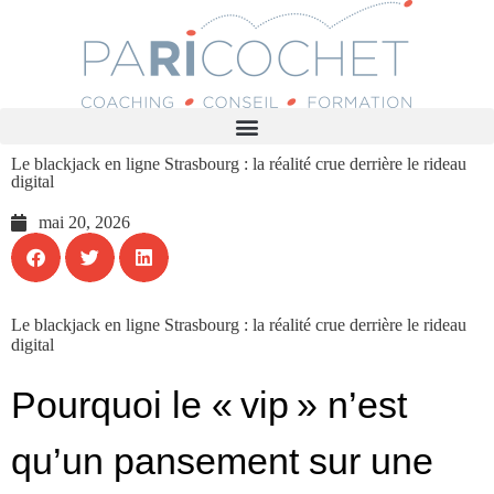
Le blackjack en ligne Strasbourg : la réalité crue derrière le rideau
digital
mai 20, 2026
Le blackjack en ligne Strasbourg : la réalité crue derrière le rideau
digital
Pourquoi le « vip » n’est
qu’un pansement sur une