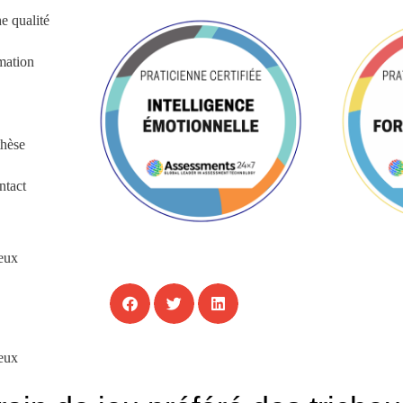
 qualité
mation
hèse
ntact
neux
neux