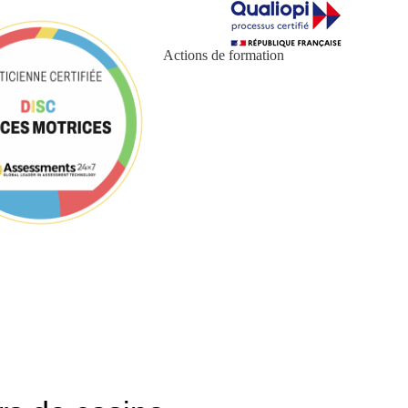
Actions de formation