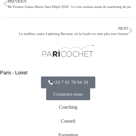
PREVIOUS
Mr Fortune Casino Bonus Sans Dépôt 2026 : Le vrai couteau suisse du marketing de jeu
NEXT
Le meilleur casino Lightning Baccarat: où la foudre ne rime plus avec fortune
Paris - Loiret
+33 7 81 78 04 39
Contactez-nous
Coaching
Conseil
Formation