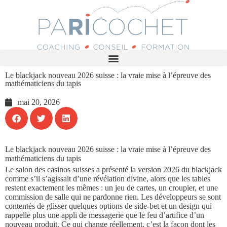
Le blackjack nouveau 2026 suisse : la vraie mise à l’épreuve des
mathématiciens du tapis
mai 20, 2026
Le blackjack nouveau 2026 suisse : la vraie mise à l’épreuve des
mathématiciens du tapis
Le salon des casinos suisses a présenté la version 2026 du blackjack
comme s’il s’agissait d’une révélation divine, alors que les tables
restent exactement les mêmes : un jeu de cartes, un croupier, et une
commission de salle qui ne pardonne rien. Les développeurs se sont
contentés de glisser quelques options de side‑bet et un design qui
rappelle plus une appli de messagerie que le feu d’artifice d’un
nouveau produit. Ce qui change réellement, c’est la façon dont les