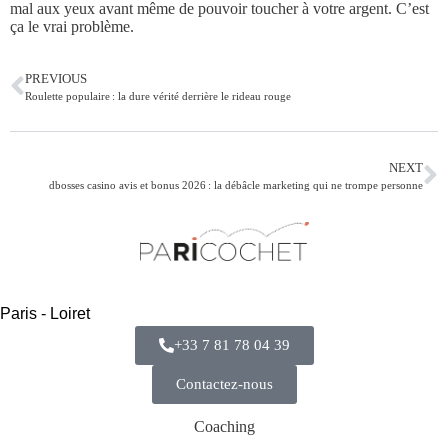
mal aux yeux avant même de pouvoir toucher à votre argent. C’est
ça le vrai problème.
PREVIOUS
Roulette populaire : la dure vérité derrière le rideau rouge
NEXT
dbosses casino avis et bonus 2026 : la débâcle marketing qui ne trompe personne
Paris - Loiret
+33 7 81 78 04 39
Contactez-nous
Coaching