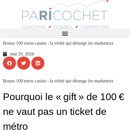
Bonus 100 euros casino : la vérité qui dérange les marketeux
mai 20, 2026
Bonus 100 euros casino : la vérité qui dérange les marketeux
Pourquoi le « gift » de 100 €
ne vaut pas un ticket de
métro