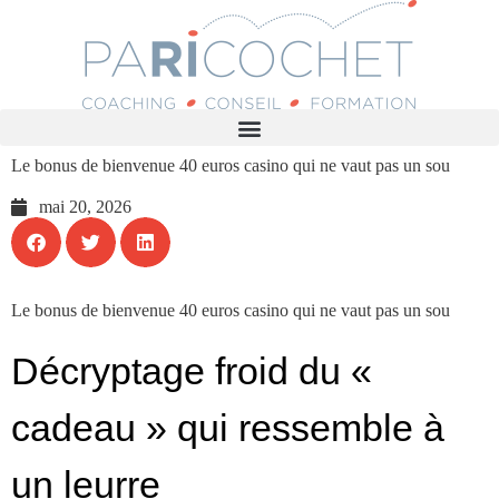
Le bonus de bienvenue 40 euros casino qui ne vaut pas un sou
mai 20, 2026
Le bonus de bienvenue 40 euros casino qui ne vaut pas un sou
Décryptage froid du «
cadeau » qui ressemble à
un leurre