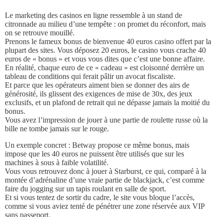
Le marketing des casinos en ligne ressemble à un stand de
citronnade au milieu d’une tempête : on promet du réconfort, mais
on se retrouve mouillé.
Prenons le fameux bonus de bienvenue 40 euros casino offert par la
plupart des sites. Vous déposez 20 euros, le casino vous crache 40
euros de « bonus » et vous vous dites que c’est une bonne affaire.
En réalité, chaque euro de ce « cadeau » est cloisonné derrière un
tableau de conditions qui ferait pâlir un avocat fiscaliste.
Et parce que les opérateurs aiment bien se donner des airs de
générosité, ils glissent des exigences de mise de 30x, des jeux
exclusifs, et un plafond de retrait qui ne dépasse jamais la moitié du
bonus.
Vous avez l’impression de jouer à une partie de roulette russe où la
bille ne tombe jamais sur le rouge.
Un exemple concret : Betway propose ce même bonus, mais
impose que les 40 euros ne puissent être utilisés que sur les
machines à sous à faible volatilité.
Vous vous retrouvez donc à jouer à Starburst, ce qui, comparé à la
montée d’adrénaline d’une vraie partie de blackjack, c’est comme
faire du jogging sur un tapis roulant en salle de sport.
Et si vous tentez de sortir du cadre, le site vous bloque l’accès,
comme si vous aviez tenté de pénétrer une zone réservée aux VIP
sans passeport.