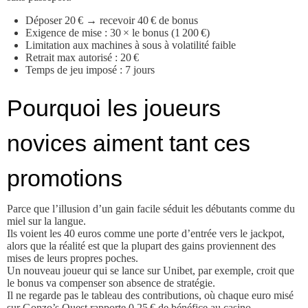
Déposer 20 € → recevoir 40 € de bonus
Exigence de mise : 30 × le bonus (1 200 €)
Limitation aux machines à sous à volatilité faible
Retrait max autorisé : 20 €
Temps de jeu imposé : 7 jours
Pourquoi les joueurs
novices aiment tant ces
promotions
Parce que l’illusion d’un gain facile séduit les débutants comme du
miel sur la langue.
Ils voient les 40 euros comme une porte d’entrée vers le jackpot,
alors que la réalité est que la plupart des gains proviennent des
mises de leurs propres poches.
Un nouveau joueur qui se lance sur Unibet, par exemple, croit que
le bonus va compenser son absence de stratégie.
Il ne regarde pas le tableau des contributions, où chaque euro misé
sur Gonzo’s Quest rapporte 0,25 € de bénéfice au casino.