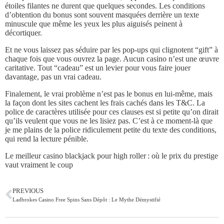
étoiles filantes ne durent que quelques secondes. Les conditions
d’obtention du bonus sont souvent masquées derrière un texte
minuscule que même les yeux les plus aiguisés peinent à
décortiquer.
Et ne vous laissez pas séduire par les pop‑ups qui clignotent “gift” à
chaque fois que vous ouvrez la page. Aucun casino n’est une œuvre
caritative. Tout “cadeau” est un levier pour vous faire jouer
davantage, pas un vrai cadeau.
Finalement, le vrai problème n’est pas le bonus en lui‑même, mais
la façon dont les sites cachent les frais cachés dans les T&C. La
police de caractères utilisée pour ces clauses est si petite qu’on dirait
qu’ils veulent que vous ne les lisiez pas. C’est à ce moment‑là que
je me plains de la police ridiculement petite du texte des conditions,
qui rend la lecture pénible.
Le meilleur casino blackjack pour high roller : où le prix du prestige
vaut vraiment le coup
PREVIOUS
Ladbrokes Casino Free Spins Sans Dépôt : Le Mythe Démystifié