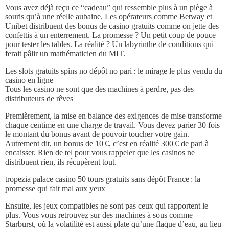
Vous avez déjà reçu ce “cadeau” qui ressemble plus à un piège à
souris qu’à une réelle aubaine. Les opérateurs comme Betway et
Unibet distribuent des bonus de casino gratuits comme on jette des
confettis à un enterrement. La promesse ? Un petit coup de pouce
pour tester les tables. La réalité ? Un labyrinthe de conditions qui
ferait pâlir un mathématicien du MIT.
Les slots gratuits spins no dépôt no pari : le mirage le plus vendu du
casino en ligne
Tous les casino ne sont que des machines à perdre, pas des
distributeurs de rêves
Premièrement, la mise en balance des exigences de mise transforme
chaque centime en une charge de travail. Vous devez parier 30 fois
le montant du bonus avant de pouvoir toucher votre gain.
Autrement dit, un bonus de 10 €, c’est en réalité 300 € de pari à
encaisser. Rien de tel pour vous rappeler que les casinos ne
distribuent rien, ils récupèrent tout.
tropezia palace casino 50 tours gratuits sans dépôt France : la
promesse qui fait mal aux yeux
Ensuite, les jeux compatibles ne sont pas ceux qui rapportent le
plus. Vous vous retrouvez sur des machines à sous comme
Starburst, où la volatilité est aussi plate qu’une flaque d’eau, au lieu