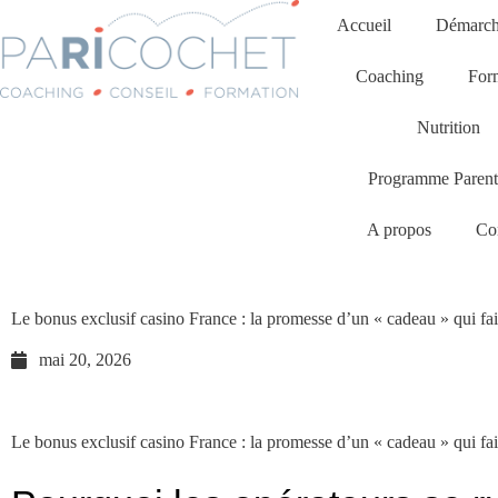
Accueil
Démarche
Coaching
For
Nutrition
Programme Parent
A propos
Co
Le bonus exclusif casino France : la promesse d’un « cadeau » qui fait
mai 20, 2026
Le bonus exclusif casino France : la promesse d’un « cadeau » qui fait