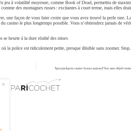
. Un jeu à volatilité moyenne, comme Book of Dead, permettra de maximise
nt comme des montagnes russes : excitantes à court terme, mais elles dra
e, une façon de vous faire croire que vous avez trouvé la perle rare. La r
 du casino le plus longtemps possible. Vous n’obtiendrez jamais de vérit
s se heurte à la dure réalité des mises
t où la police est ridiculement petite, presque illisible sans zoomer. Stop.
Spicyjackpots casino bonus aujourd’hui sans dépôt instant