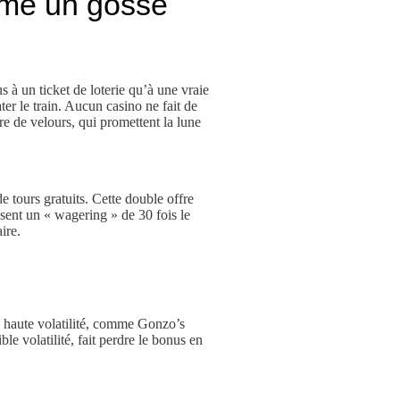
mme un gosse
à un ticket de loterie qu’à une vraie
er le train. Aucun casino ne fait de
re de velours, qui promettent la lune
 tours gratuits. Cette double offre
ent un « wagering » de 30 fois le
ire.
à haute volatilité, comme Gonzo’s
le volatilité, fait perdre le bonus en