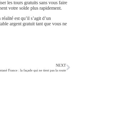
r les tours gratuits sans vous faire
inent votre solde plus rapidement.
éalité est qu’il s’agit d’un
able argent gratuit tant que vous ne
NEXT
ané France : la façade qui ne tient pas la route