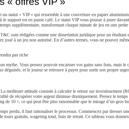
s « offres VIP »
nt un statut « VIP » qui ressemble à une couverture en papier aluminiu
ù le support est en pause café. Le statut VIP vous pousse à jouer davant
re temps supplémentaire, transformant chaque minute de jeu en une petite 
es T&C sont rédigées comme une dissertation juridique pour un étudiant e
 avez joué à un jeu non autorisé. En d’autres termes, vous ne pouvez mê
rendra pas riche
 un mythe. Vous pensez pouvoir encaisser vos gains sans frais, mais l
e déguisée, et le joueur se retrouve à payer pour sortir son propre argen
. La meilleure attitude consiste à calculer le retour sur investissement 
babilité de récupérer votre argent diminue drastiquement. Prenez le tem
ng de 10 ×, ce qui peut être plus raisonnable que le mirage d’un gros b
mps perdu, il faut rationaliser le processus. Commencez par dresser une 
urs gratuits, wagering total, frais de retrait. Ce tableau vous donnera 