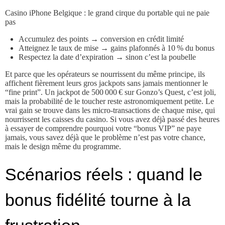
Casino iPhone Belgique : le grand cirque du portable qui ne paie
pas
Accumulez des points → conversion en crédit limité
Atteignez le taux de mise → gains plafonnés à 10 % du bonus
Respectez la date d’expiration → sinon c’est la poubelle
Et parce que les opérateurs se nourrissent du même principe, ils
affichent fièrement leurs gros jackpots sans jamais mentionner le
“fine print”. Un jackpot de 500 000 € sur Gonzo’s Quest, c’est joli,
mais la probabilité de le toucher reste astronomiquement petite. Le
vrai gain se trouve dans les micro-transactions de chaque mise, qui
nourrissent les caisses du casino. Si vous avez déjà passé des heures
à essayer de comprendre pourquoi votre “bonus VIP” ne paye
jamais, vous savez déjà que le problème n’est pas votre chance,
mais le design même du programme.
Scénarios réels : quand le
bonus fidélité tourne à la