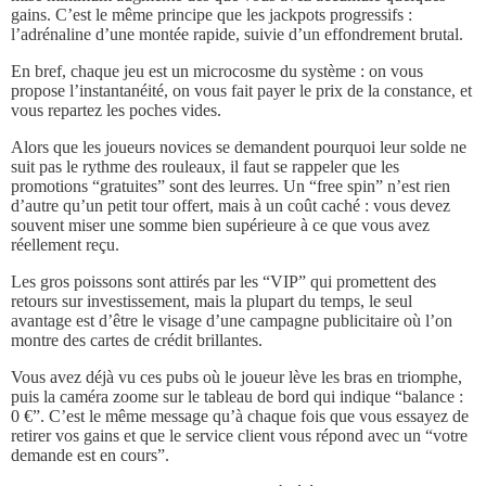
gains. C’est le même principe que les jackpots progressifs :
l’adrénaline d’une montée rapide, suivie d’un effondrement brutal.
En bref, chaque jeu est un microcosme du système : on vous
propose l’instantanéité, on vous fait payer le prix de la constance, et
vous repartez les poches vides.
Alors que les joueurs novices se demandent pourquoi leur solde ne
suit pas le rythme des rouleaux, il faut se rappeler que les
promotions “gratuites” sont des leurres. Un “free spin” n’est rien
d’autre qu’un petit tour offert, mais à un coût caché : vous devez
souvent miser une somme bien supérieure à ce que vous avez
réellement reçu.
Les gros poissons sont attirés par les “VIP” qui promettent des
retours sur investissement, mais la plupart du temps, le seul
avantage est d’être le visage d’une campagne publicitaire où l’on
montre des cartes de crédit brillantes.
Vous avez déjà vu ces pubs où le joueur lève les bras en triomphe,
puis la caméra zoome sur le tableau de bord qui indique “balance :
0 €”. C’est le même message qu’à chaque fois que vous essayez de
retirer vos gains et que le service client vous répond avec un “votre
demande est en cours”.