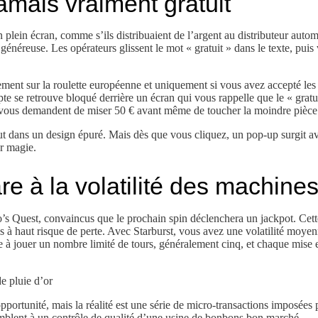
jamais vraiment gratuit
lein écran, comme s’ils distribuaient de l’argent au distributeur automa
 généreuse. Les opérateurs glissent le mot « gratuit » dans le texte, pui
ement sur la roulette européenne et uniquement si vous avez accepté le
 se retrouve bloqué derrière un écran qui vous rappelle que le « gratu
 ils vous demandent de miser 50 € avant même de toucher la moindre pièce
out dans un design épuré. Mais dès que vous cliquez, un pop‑up surgit av
r magie.
 à la volatilité des machines
’s Quest, convaincus que le prochain spin déclenchera un jackpot. Cett
ais à haut risque de perte. Avec Starburst, vous avez une volatilité moye
à jouer un nombre limité de tours, généralement cinq, et chaque mise est
e pluie d’or
portunité, mais la réalité est une série de micro‑transactions imposées 
semblent à un contrôle de qualité d’une usine de bonbons bon marché.