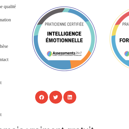
 qualité
mation
hèse
ntact
t
t