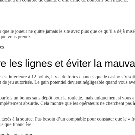
rer que le joueur ne quitte jamais le site avec plus que ce qu’il a déjà mi
e que vous prenez.
tes
tre les lignes et éviter la mauv
e est inférieure à 12 points, il y a de fortes chances que le casino s’y s
e jeu autorisée. Le gain potentiel devient négligeable quand vous avez
parfois un bonus sans dépôt pour la roulette, mais uniquement si vous a
mplètement absurde. Cela montre que les opérateurs ne cherchent pas à of
t taxés à la source. Pas besoin d’un comptable pour constater que le « f
us que financière.
pporte jamais gros