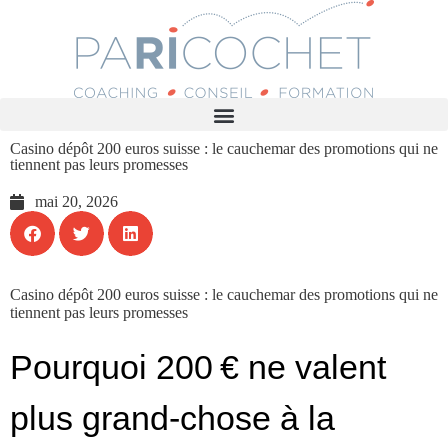
Casino dépôt 200 euros suisse : le cauchemar des promotions qui ne
tiennent pas leurs promesses
mai 20, 2026
Casino dépôt 200 euros suisse : le cauchemar des promotions qui ne
tiennent pas leurs promesses
Pourquoi 200 € ne valent
plus grand-chose à la