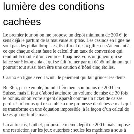
lumière des conditions
cachées
Le premier jour où on me propose un dépôt minimum de 200 €, je
sens déjà le parfum de la mauvaise surprise. Les casinos en ligne ne
sont pas des philanthro­pistes, ils offrent des « gift » en s’attendant à
ce que chaque client fasse le calcul d’un taux de conversion qui
rendrait la moitié d’un centime. Imaginez‑vous un joueur qui se
lance sur Slotomania et qui se fait freiner par un dépôt minimum qui
pourrait tout aussi bien être une caution d’hôtel cinq étoiles.
Casino en ligne avec Twint : le paiement qui fait grincer les dents
Bet365, par exemple, brandit fièrement son bonus de 200 € en
Suisse, mais il faut d’abord atteindre un volume de mise de 30 fois
le bonus, sinon votre argent disparaît comme un ticket de caisse
perdu. Un bonus qui ressemble à une promesse de richesse mais qui
se transforme en une équation impossible, à la façon d’un calcul de
taxes qui ne finit jamais.
Un autre cas, Unibet, propose le même dépôt de 200 € mais impose
une restriction sur les jeux autorisés : seules les machines à sous à