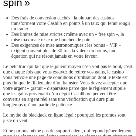
spin »
Des frais de conversion cachés : la plupart des casinos
transforment votre Cashlib en points à un taux qui ferait rougir
un trader.
Des limites de mise strictes : même avec un « free spin », la
mise maximale reste une bouchée de pain.
Des exigences de mise astronomiques : les bonus « VIP »
exigent souvent plus de 30 fois la valeur du bonus, une
équation qui ne résout jamais en votre faveur.
Le petit truc qui fait que le joueur moyen n’en voit pas le bout, c’est
que chaque fois que vous essayez de retirer vos gains, le casino
vous renvoie une page de conditions d’utilisation dont le texte est
plus fin que le fil dentaire d’un hamster. Vous devez accepter que
votre argent « gratuit » disparaisse parce que le règlement stipule
que les gains provenant d’un dépôt Cashlib ne peuvent être
convertis en argent réel sans une vérification qui dure plus
longtemps qu’une partie de patience.
Le mythe du blackjack en ligne légal : pourquoi les promos sont
juste du vent
Et ne parlons même pas du support client, qui répond généralement