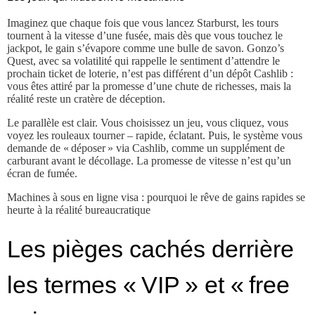
Imaginez que chaque fois que vous lancez Starburst, les tours
tournent à la vitesse d’une fusée, mais dès que vous touchez le
jackpot, le gain s’évapore comme une bulle de savon. Gonzo’s
Quest, avec sa volatilité qui rappelle le sentiment d’attendre le
prochain ticket de loterie, n’est pas différent d’un dépôt Cashlib :
vous êtes attiré par la promesse d’une chute de richesses, mais la
réalité reste un cratère de déception.
Le parallèle est clair. Vous choisissez un jeu, vous cliquez, vous
voyez les rouleaux tourner – rapide, éclatant. Puis, le système vous
demande de « déposer » via Cashlib, comme un supplément de
carburant avant le décollage. La promesse de vitesse n’est qu’un
écran de fumée.
Machines à sous en ligne visa : pourquoi le rêve de gains rapides se
heurte à la réalité bureaucratique
Les pièges cachés derrière
les termes « VIP » et « free