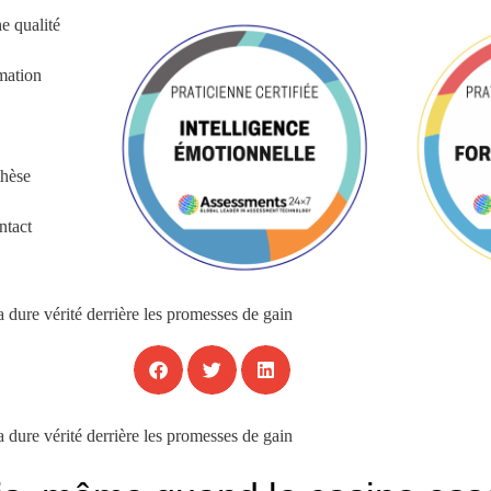
 qualité
mation
hèse
ntact
a dure vérité derrière les promesses de gain
a dure vérité derrière les promesses de gain