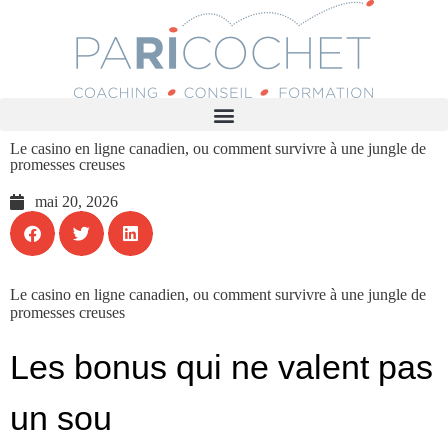
Le casino en ligne canadien, ou comment survivre à une jungle de
promesses creuses
mai 20, 2026
Le casino en ligne canadien, ou comment survivre à une jungle de
promesses creuses
Les bonus qui ne valent pas
un sou