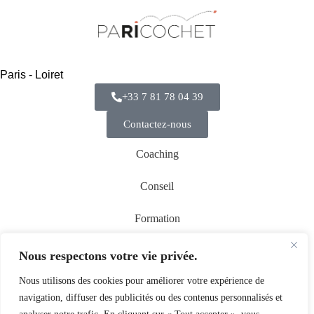
Paris - Loiret
+33 7 81 78 04 39
Contactez-nous
Coaching
Conseil
Formation
Nutrition
Nous respectons votre vie privée.
Nous utilisons des cookies pour améliorer votre expérience de
Programme Parenthèse
navigation, diffuser des publicités ou des contenus personnalisés et