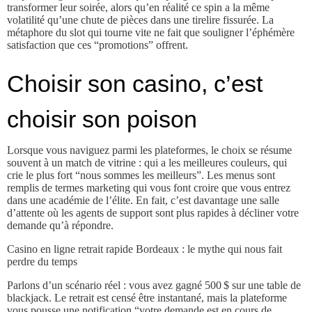
transformer leur soirée, alors qu’en réalité ce spin a la même
volatilité qu’une chute de pièces dans une tirelire fissurée. La
métaphore du slot qui tourne vite ne fait que souligner l’éphémère
satisfaction que ces “promotions” offrent.
Choisir son casino, c’est
choisir son poison
Lorsque vous naviguez parmi les plateformes, le choix se résume
souvent à un match de vitrine : qui a les meilleures couleurs, qui
crie le plus fort “nous sommes les meilleurs”. Les menus sont
remplis de termes marketing qui vous font croire que vous entrez
dans une académie de l’élite. En fait, c’est davantage une salle
d’attente où les agents de support sont plus rapides à décliner votre
demande qu’à répondre.
Casino en ligne retrait rapide Bordeaux : le mythe qui nous fait
perdre du temps
Parlons d’un scénario réel : vous avez gagné 500 $ sur une table de
blackjack. Le retrait est censé être instantané, mais la plateforme
vous pousse une notification “votre demande est en cours de