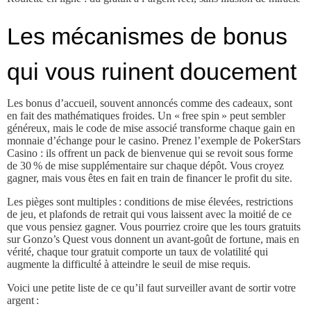
Les mécanismes de bonus
qui vous ruinent doucement
Les bonus d’accueil, souvent annoncés comme des cadeaux, sont
en fait des mathématiques froides. Un « free spin » peut sembler
généreux, mais le code de mise associé transforme chaque gain en
monnaie d’échange pour le casino. Prenez l’exemple de PokerStars
Casino : ils offrent un pack de bienvenue qui se revoit sous forme
de 30 % de mise supplémentaire sur chaque dépôt. Vous croyez
gagner, mais vous êtes en fait en train de financer le profit du site.
Les pièges sont multiples : conditions de mise élevées, restrictions
de jeu, et plafonds de retrait qui vous laissent avec la moitié de ce
que vous pensiez gagner. Vous pourriez croire que les tours gratuits
sur Gonzo’s Quest vous donnent un avant-goût de fortune, mais en
vérité, chaque tour gratuit comporte un taux de volatilité qui
augmente la difficulté à atteindre le seuil de mise requis.
Voici une petite liste de ce qu’il faut surveiller avant de sortir votre
argent :