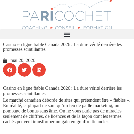
Casino en ligne fiable Canada 2026 : La dure vérité derrière les
promesses scintillantes
mai 20, 2026
Casino en ligne fiable Canada 2026 : La dure vérité derrière les
promesses scintillantes
Le marché canadien déborde de sites qui prétendent être « fiables ».
En réalité, la plupart ne sont qu’un feu de paille marketing, un
pompage de bonus sans âme. On ne vous parle pas de miracles,
seulement de chiffres, de licences et de la façon dont les termes
cachés peuvent transformer un gain en gouffre financier.