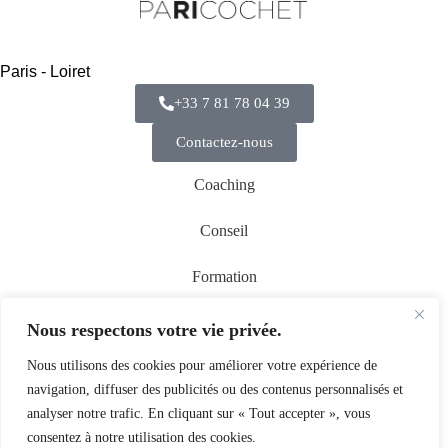
Paris - Loiret
+33 7 81 78 04 39
Contactez-nous
Coaching
Conseil
Formation
Nutrition
Nous respectons votre vie privée.
Nous utilisons des cookies pour améliorer votre expérience de
Programme Parenthèse
navigation, diffuser des publicités ou des contenus personnalisés et
analyser notre trafic. En cliquant sur « Tout accepter », vous
consentez à notre utilisation des cookies.