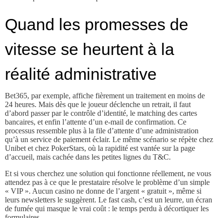
Quand les promesses de
vitesse se heurtent à la
réalité administrative
Bet365, par exemple, affiche fièrement un traitement en moins de
24 heures. Mais dès que le joueur déclenche un retrait, il faut
d’abord passer par le contrôle d’identité, le matching des cartes
bancaires, et enfin l’attente d’un e‑mail de confirmation. Ce
processus ressemble plus à la file d’attente d’une administration
qu’à un service de paiement éclair. Le même scénario se répète chez
Unibet et chez PokerStars, où la rapidité est vantée sur la page
d’accueil, mais cachée dans les petites lignes du T&C.
Et si vous cherchez une solution qui fonctionne réellement, ne vous
attendez pas à ce que le prestataire résolve le problème d’un simple
« VIP ». Aucun casino ne donne de l’argent « gratuit », même si
leurs newsletters le suggèrent. Le fast cash, c’est un leurre, un écran
de fumée qui masque le vrai coût : le temps perdu à décortiquer les
formulaires.