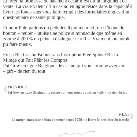
En bref, la promesse de paiement éclair n’est qu’un argument de
vente. La vraie valeur d’un casino en ligne réside dans la capacité à
livrer les fonds sans vous faire remplir des formulaires dignes d’un
questionnaire de santé publique.
Et pour finir, parlons du petit détail qui me rend fou : l’icône du
bouton « retirer » utilise une police si minuscule que même en
zoomé à 200 % on peine à distinguer le « R ». Vraiment, on aurait
pu faire mieux.
Fresh Bet Casino Bonus sans Inscription Free Spins FR : Le
Mirage qui Fait Pâlir les Comptes
Pai Gow en ligne Belgique : le casino qui vous trompe avec un
« gift » de rien du tout
PREVIOUS
Pai Gow en ligne Belgique : le casino qui vous trompe avec un « gift » de rien du tout
NEXT
Le mister james casino bonus premier depot 2026 : le leurre le plus cher du marché