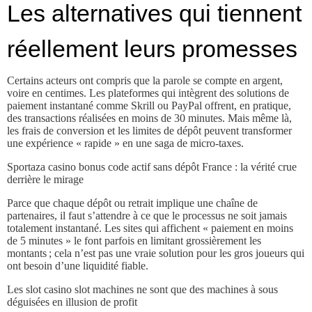
Les alternatives qui tiennent
réellement leurs promesses
Certains acteurs ont compris que la parole se compte en argent,
voire en centimes. Les plateformes qui intègrent des solutions de
paiement instantané comme Skrill ou PayPal offrent, en pratique,
des transactions réalisées en moins de 30 minutes. Mais même là,
les frais de conversion et les limites de dépôt peuvent transformer
une expérience « rapide » en une saga de micro‑taxes.
Sportaza casino bonus code actif sans dépôt France : la vérité crue
derrière le mirage
Parce que chaque dépôt ou retrait implique une chaîne de
partenaires, il faut s’attendre à ce que le processus ne soit jamais
totalement instantané. Les sites qui affichent « paiement en moins
de 5 minutes » le font parfois en limitant grossièrement les
montants ; cela n’est pas une vraie solution pour les gros joueurs qui
ont besoin d’une liquidité fiable.
Les slot casino slot machines ne sont que des machines à sous
déguisées en illusion de profit