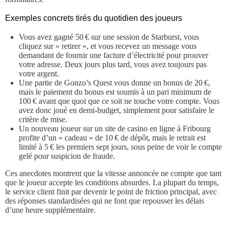
Exemples concrets tirés du quotidien des joueurs
Vous avez gagné 50 € sur une session de Starburst, vous
cliquez sur « retirer », et vous recevez un message vous
demandant de fournir une facture d’électricité pour prouver
votre adresse. Deux jours plus tard, vous avez toujours pas
votre argent.
Une partie de Gonzo’s Quest vous donne un bonus de 20 €,
mais le paiement du bonus est soumis à un pari minimum de
100 € avant que quoi que ce soit ne touche votre compte. Vous
avez donc joué en demi‑budget, simplement pour satisfaire le
critère de mise.
Un nouveau joueur sur un site de casino en ligne à Fribourg
profite d’un « cadeau » de 10 € de dépôt, mais le retrait est
limité à 5 € les premiers sept jours, sous peine de voir le compte
gelé pour suspicion de fraude.
Ces anecdotes montrent que la vitesse annoncée ne compte que tant
que le joueur accepte les conditions absurdes. La plupart du temps,
le service client finit par devenir le point de friction principal, avec
des réponses standardisées qui ne font que repousser les délais
d’une heure supplémentaire.