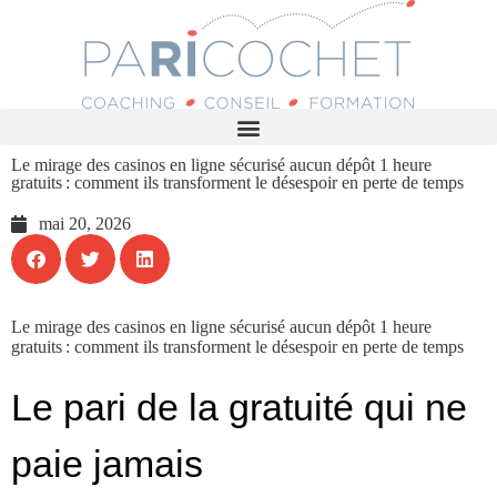
Le mirage des casinos en ligne sécurisé aucun dépôt 1 heure
gratuits : comment ils transforment le désespoir en perte de temps
mai 20, 2026
Le mirage des casinos en ligne sécurisé aucun dépôt 1 heure
gratuits : comment ils transforment le désespoir en perte de temps
Le pari de la gratuité qui ne
paie jamais