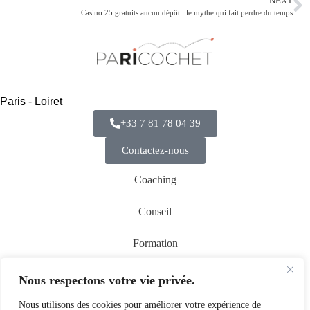
NEXT
Casino 25 gratuits aucun dépôt : le mythe qui fait perdre du temps
Paris - Loiret
+33 7 81 78 04 39
Contactez-nous
Coaching
Conseil
Formation
Nutrition
Nous respectons votre vie privée.
Nous utilisons des cookies pour améliorer votre expérience de
Programme Parenthèse