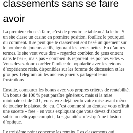
classements sans se faire
avoir
La première chose à faire, c’est de prendre le tableau à la lettre. Si
un site classe un casino en première position, fouillez le pourquoi
du comment. Il se peut que le classement soit basé uniquement sur
le nombre de joueurs actifs, ignorant les pertes nettes. En d’autres
termes, le site veut vous dire « regardez combien de gens entrent
dans le bar », mais pas « combien ils repartent les poches vides ».
Vous devez donc corréler l’indice de popularité avec les retours
d’expérience réels, disponibles sur les forums de discussion et les
groupes Telegram où les anciens joueurs partagent leurs
frustrations.
Ensuite, comparez les bonus avec vos propres critères de rentabilité.
Un bonus de 100 % peut paraître généreux, mais si la mise
minimale est de 50 €, vous avez déjà perdu votre mise avant même
de toucher le plateau de jeu. C’est comme si un dentiste vous offrait
une sucette « free » en vous expliquant que vous devez d’abord
subir un nettoyage complet ; la « gratuité » n’est qu’une illusion
d’optique.
Le troisième point concerne les retraits. Les classements qui