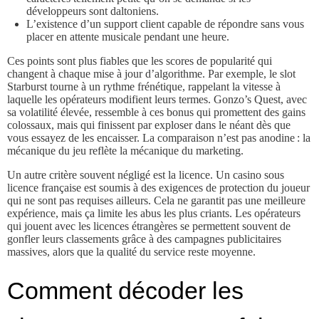
développeurs sont daltoniens.
L’existence d’un support client capable de répondre sans vous
placer en attente musicale pendant une heure.
Ces points sont plus fiables que les scores de popularité qui
changent à chaque mise à jour d’algorithme. Par exemple, le slot
Starburst tourne à un rythme frénétique, rappelant la vitesse à
laquelle les opérateurs modifient leurs termes. Gonzo’s Quest, avec
sa volatilité élevée, ressemble à ces bonus qui promettent des gains
colossaux, mais qui finissent par exploser dans le néant dès que
vous essayez de les encaisser. La comparaison n’est pas anodine : la
mécanique du jeu reflète la mécanique du marketing.
Un autre critère souvent négligé est la licence. Un casino sous
licence française est soumis à des exigences de protection du joueur
qui ne sont pas requises ailleurs. Cela ne garantit pas une meilleure
expérience, mais ça limite les abus les plus criants. Les opérateurs
qui jouent avec les licences étrangères se permettent souvent de
gonfler leurs classements grâce à des campagnes publicitaires
massives, alors que la qualité du service reste moyenne.
Comment décoder les