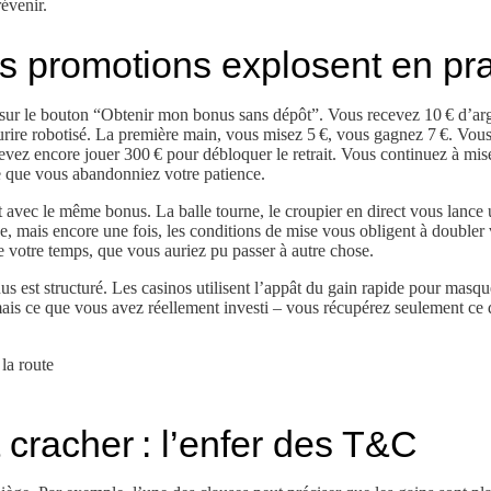
évenir.
s promotions explosent en pr
sur le bouton “Obtenir mon bonus sans dépôt”. Vous recevez 10 € d’arg
urire robotisé. La première main, vous misez 5 €, vous gagnez 7 €. Vous 
evez encore jouer 300 € pour débloquer le retrait. Vous continuez à mis
e que vous abandonniez votre patience.
et avec le même bonus. La balle tourne, le croupier en direct vous lanc
e, mais encore une fois, les conditions de mise vous obligent à doubler
 votre temps, que vous auriez pu passer à autre chose.
s est structuré. Les casinos utilisent l’appât du gain rapide pour masque
 jamais ce que vous avez réellement investi – vous récupérez seulement c
la route
t cracher : l’enfer des T&C