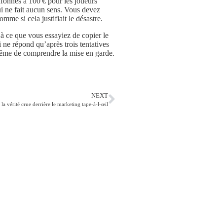
afonnés à 100 € pour les joueurs
ui ne fait aucun sens. Vous devez
me si cela justifiait le désastre.
’à ce que vous essayiez de copier le
 ne répond qu’après trois tentatives
 même de comprendre la mise en garde.
NEXT
a vérité crue derrière le marketing tape‑à‑l‑œil