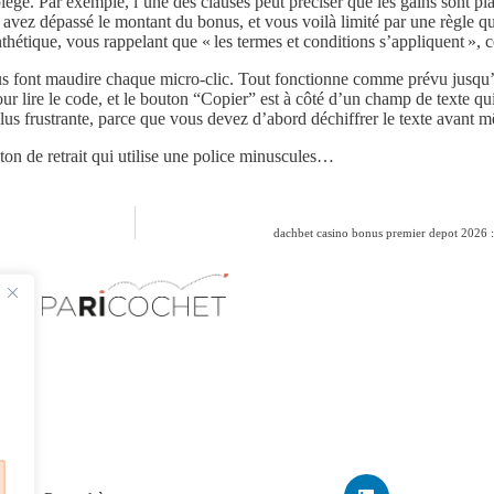
iège. Par exemple, l’une des clauses peut préciser que les gains sont pl
s avez dépassé le montant du bonus, et vous voilà limité par une règle q
étique, vous rappelant que « les termes et conditions s’appliquent », com
 vous font maudire chaque micro‑clic. Tout fonctionne comme prévu jusqu
r lire le code, et le bouton “Copier” est à côté d’un champ de texte qui
us frustrante, parce que vous devez d’abord déchiffrer le texte avant
ton de retrait qui utilise une police minuscules…
dachbet casino bonus premier depot 2026 : l