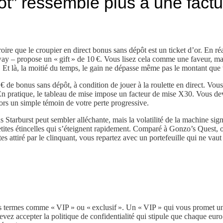
t” ressemble plus à une factu
ire que le croupier en direct bonus sans dépôt est un ticket d’or. En réal
y – propose un « gift » de 10 €. Vous lisez cela comme une faveur, mais 
. Et là, la moitié du temps, le gain ne dépasse même pas le montant que
€ de bonus sans dépôt, à condition de jouer à la roulette en direct. Vou
. En pratique, le tableau de mise impose un facteur de mise X30. Vous d
lors un simple témoin de votre perte progressive.
 Starburst peut sembler alléchante, mais la volatilité de la machine sign
ites étincelles qui s’éteignent rapidement. Comparé à Gonzo’s Quest, o
es attiré par le clinquant, vous repartez avec un portefeuille qui ne vau
s termes comme « VIP » ou « exclusif ». Un « VIP » qui vous promet un 
z accepter la politique de confidentialité qui stipule que chaque euro 