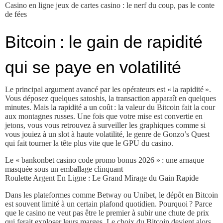
Casino en ligne jeux de cartes casino : le nerf du coup, pas le conte
de fées
Bitcoin : le gain de rapidité
qui se paye en volatilité
Le principal argument avancé par les opérateurs est « la rapidité ».
Vous déposez quelques satoshis, la transaction apparaît en quelques
minutes. Mais la rapidité a un coût : la valeur du Bitcoin fait la cour
aux montagnes russes. Une fois que votre mise est convertie en
jetons, vous vous retrouvez à surveiller les graphiques comme si
vous jouiez à un slot à haute volatilité, le genre de Gonzo’s Quest
qui fait tourner la tête plus vite que le GPU du casino.
Le « bankonbet casino code promo bonus 2026 » : une arnaque
masquée sous un emballage clinquant
Roulette Argent En Ligne : Le Grand Mirage du Gain Rapide
Dans les plateformes comme Betway ou Unibet, le dépôt en Bitcoin
est souvent limité à un certain plafond quotidien. Pourquoi ? Parce
que le casino ne veut pas être le premier à subir une chute de prix
qui ferait exploser leurs marges. Le choix du Bitcoin devient alors