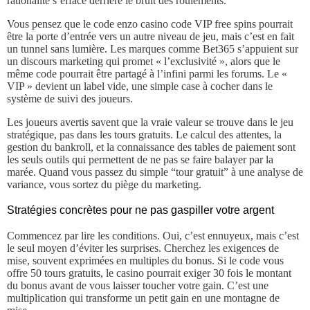
rationalité s’efface derrière le bruit des roulements.
Vous pensez que le code enzo casino code VIP free spins pourrait
être la porte d’entrée vers un autre niveau de jeu, mais c’est en fait
un tunnel sans lumière. Les marques comme Bet365 s’appuient sur
un discours marketing qui promet « l’exclusivité », alors que le
même code pourrait être partagé à l’infini parmi les forums. Le «
VIP » devient un label vide, une simple case à cocher dans le
système de suivi des joueurs.
Les joueurs avertis savent que la vraie valeur se trouve dans le jeu
stratégique, pas dans les tours gratuits. Le calcul des attentes, la
gestion du bankroll, et la connaissance des tables de paiement sont
les seuls outils qui permettent de ne pas se faire balayer par la
marée. Quand vous passez du simple “tour gratuit” à une analyse de
variance, vous sortez du piège du marketing.
Stratégies concrètes pour ne pas gaspiller votre argent
Commencez par lire les conditions. Oui, c’est ennuyeux, mais c’est
le seul moyen d’éviter les surprises. Cherchez les exigences de
mise, souvent exprimées en multiples du bonus. Si le code vous
offre 50 tours gratuits, le casino pourrait exiger 30 fois le montant
du bonus avant de vous laisser toucher votre gain. C’est une
multiplication qui transforme un petit gain en une montagne de