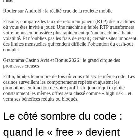
mise.
Rouler sur Android : la réalité crue de la roulette mobile
Ensuite, comparez les taux de retour au joueur (RTP) des machines
où vous êtes invité à jouer. Une machine à faible RTP transformera
votre bonus en poussière plus rapidement qu’une machine à haute
volatilité. Et n’oubliez pas les frais de retrait ; certains sites imposent
des limites mensuelles qui rendent difficile l’obtention du cash‑out
complet.
Gratorama Casino Avis et Bonus 2026 : le grand cirque des
promesses creuses
Enfin, limitez le nombre de fois où vous utilisez le même code. Les
casinos surveillent les comportements répétés et ajustent les
promotions en fonction de votre profil. Un joueur qui exploite
constamment les mêmes offres sera classé comme « high risk » et
verra ses bénéfices réduits ou bloqués.
Le côté sombre du code :
quand le « free » devient