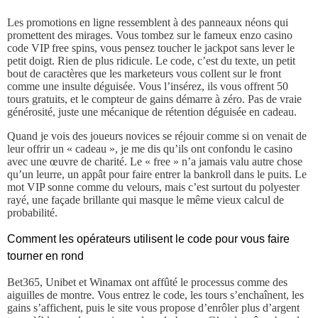
Les promotions en ligne ressemblent à des panneaux néons qui
promettent des mirages. Vous tombez sur le fameux enzo casino
code VIP free spins, vous pensez toucher le jackpot sans lever le
petit doigt. Rien de plus ridicule. Le code, c’est du texte, un petit
bout de caractères que les marketeurs vous collent sur le front
comme une insulte déguisée. Vous l’insérez, ils vous offrent 50
tours gratuits, et le compteur de gains démarre à zéro. Pas de vraie
générosité, juste une mécanique de rétention déguisée en cadeau.
Quand je vois des joueurs novices se réjouir comme si on venait de
leur offrir un « cadeau », je me dis qu’ils ont confondu le casino
avec une œuvre de charité. Le « free » n’a jamais valu autre chose
qu’un leurre, un appât pour faire entrer la bankroll dans le puits. Le
mot VIP sonne comme du velours, mais c’est surtout du polyester
rayé, une façade brillante qui masque le même vieux calcul de
probabilité.
Comment les opérateurs utilisent le code pour vous faire
tourner en rond
Bet365, Unibet et Winamax ont affûté le processus comme des
aiguilles de montre. Vous entrez le code, les tours s’enchaînent, les
gains s’affichent, puis le site vous propose d’enrôler plus d’argent