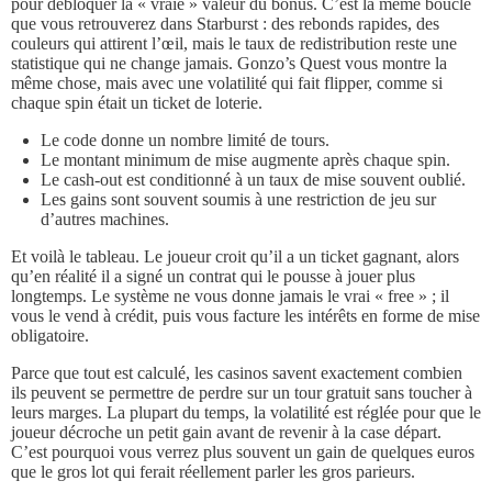
pour débloquer la « vraie » valeur du bonus. C’est la même boucle
que vous retrouverez dans Starburst : des rebonds rapides, des
couleurs qui attirent l’œil, mais le taux de redistribution reste une
statistique qui ne change jamais. Gonzo’s Quest vous montre la
même chose, mais avec une volatilité qui fait flipper, comme si
chaque spin était un ticket de loterie.
Le code donne un nombre limité de tours.
Le montant minimum de mise augmente après chaque spin.
Le cash‑out est conditionné à un taux de mise souvent oublié.
Les gains sont souvent soumis à une restriction de jeu sur
d’autres machines.
Et voilà le tableau. Le joueur croit qu’il a un ticket gagnant, alors
qu’en réalité il a signé un contrat qui le pousse à jouer plus
longtemps. Le système ne vous donne jamais le vrai « free » ; il
vous le vend à crédit, puis vous facture les intérêts en forme de mise
obligatoire.
Parce que tout est calculé, les casinos savent exactement combien
ils peuvent se permettre de perdre sur un tour gratuit sans toucher à
leurs marges. La plupart du temps, la volatilité est réglée pour que le
joueur décroche un petit gain avant de revenir à la case départ.
C’est pourquoi vous verrez plus souvent un gain de quelques euros
que le gros lot qui ferait réellement parler les gros parieurs.