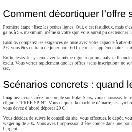
Comment décortiquer l’offre 
Première étape : lisez les petites lignes. Oui, c’est fastidieux, mais c’
gains à 5 € maximum, même si votre spin vous aurait pu déclencher un
Ensuite, comparez les exigences de mise avec votre capacité à absorbe
2 €, vous êtes en train de jouer pour 60 € de mise supplémentaire – un
Enfin, testez le système avec la même rigueur qu’un analyste financi
exclu. Vous verrez rapidement que les offres «sans inscription» ne so
sec.
Scénarios concrets : quand 
Imaginez : vous créez un compte sur PokerStars, vous choisissez le fr
clignote “FREE SPIN”. Vous cliquez, la machine démarre, les symboles
vous devez d’abord déposer 20 €.
Vous décidez de suivre le conseil du site, vous effectuez le dépôt, 
wagering de 30x. Vous avez l’impression d’être coincé dans une bouc
l’argent.