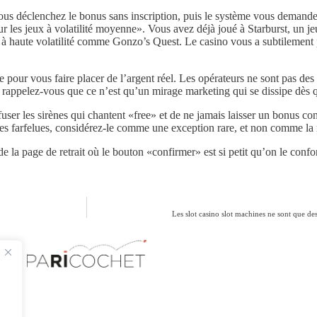
vous déclenchez le bonus sans inscription, puis le système vous dema
ur les jeux à volatilité moyenne». Vous avez déjà joué à Starburst, un je
 à haute volatilité comme Gonzo’s Quest. Le casino vous a subtilement 
e pour vous faire placer de l’argent réel. Les opérateurs ne sont pas des
, rappelez‑vous que ce n’est qu’un mirage marketing qui se dissipe dès 
refuser les sirènes qui chantent «free» et de ne jamais laisser un bonus co
es farfelues, considérez-le comme une exception rare, et non comme la 
de la page de retrait où le bouton «confirmer» est si petit qu’on le conf
Les slot casino slot machines ne sont que de