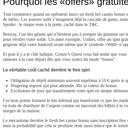
Pourquoi les «offers» gratuit
Tout commence quand un opérateur lance un fresh bet casino bonus sans 
de métro. Les joueurs naïfs s’imaginent déjà la cascade de gains, mais 
Spoiler : le risque reste à la porte, caché dans le T&C.
Betway, l’un des géants qui n’hésitent pas à pomper du glamour sur leu
pour vérifier votre solde. Un autre exemple, Unibet, offre un spin gra
grignote déjà votre bankroll avant même que le symbole «Wild» n’app
Et puis il y a le côté ludique. Gonzo’s Quest vous fait sentir que vous
ramener à la case départ dès que vous sortez du mode “bonus”.
Le véritable coût caché derrière le free spin
Obligation de dépôt minimum souvent supérieur à 10 € après le sp
Wagering imposé qui peut atteindre 30x la valeur du bonus.
Exclusions de jeux qui transforment votre spin en simple démonstr
Ces trois points forment le trio infernal qui transforme ce que les mar
en train de distribuer de l’argent comme on lancerait des billets à la 
marges de la maison.
Le mécanisme derrière le fresh bet casino bonus sans inscription free 
mais la probabilité que cela se produise reste aussi mince que le sour