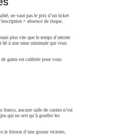
es
ité, ne vaut pas le prix d’un ticket
’inscription = absence de risque.
mais plus vite que le temps d’attente
it lié à une mise minimale qui vous
e de gains est calibrée pour vous
s francs, aucune salle de casino n’est
jeu qui ne sert qu’à gonfler les
 le frisson d’une grosse victoire,