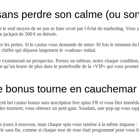
sans perdre son calme (ou son
est le seul moyen de ne pas se faire avoir par l’éclat du marketing. Vous 
 jackpot de 500 € en théorie.
r les pertes. Si le casino vous demande de miser 30 fois le montant du 
 chiffre qui dépasse largement le «cadeau» initial.
er examinerait un prospectus. Prenez un tableau, notez chaque condition
nt qu’un leurre de plus dans le portefeuille de la «VIP» qui vous promet
le bonus tourne en cauchemar
esh bet casino bonus sans inscription free spins FR et vous êtes immédi
 tournent, vous obtenez un petit gain. Soudain, une pop‑up vous rappel
vous jouez à nouveau, mais chaque spin vous ramène à la même impasse :
le sans fin, comme si chaque tour de roue était programmé pour vous fa