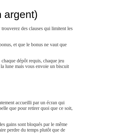
 argent)
y trouverez des clauses qui limitent les
bonus, et que le bonus ne vaut que
, chaque dépôt requis, chaque jeu
 la lune mais vous envoie un biscuit
atement accueilli par un écran qui
le que pour retirer quoi que ce soit,
 les gains sont bloqués par le même
ire perdre du temps plutôt que de