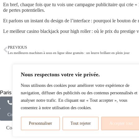
En bref, chaque fois que tu vois une campagne publicitaire qui crie « 
de pertes potentielles.
Et parlons un instant du design de l’interface : pourquoi le bouton de 
Le meilleur casino blackjack pour high roller : où le prix du prestige 
PREVIOUS
Les meilleures machines à sous en ligne sline gratuits : un leurre brillant en plein jour
Nous respectons votre vie privée.
Nous utilisons des cookies pour améliorer votre expérience de
Paris - Loiret
navigation, diffuser des publicités ou des contenus personnalisés et
analyser notre trafic. En cliquant sur « Tout accepter », vous
+33 7 81 78 04 39
consentez à notre utilisation des cookies.
Contactez-nous
Personnaliser
Tout rejeter
Accepter tout
Coaching
Conseil
Formation
Nutrition
Progr