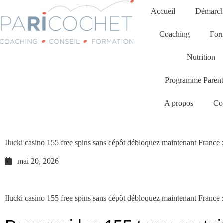
Accueil
Démarche
Coaching
For
Nutrition
Programme Parent
A propos
Co
Ilucki casino 155 free spins sans dépôt débloquez maintenant France : l
mai 20, 2026
Ilucki casino 155 free spins sans dépôt débloquez maintenant France : l