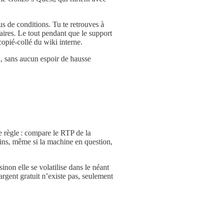
s de conditions. Tu te retrouves à
aires. Le tout pendant que le support
copié‑collé du wiki interne.
d, sans aucun espoir de hausse
e règle : compare le RTP de la
gains, même si la machine en question,
inon elle se volatilise dans le néant
’argent gratuit n’existe pas, seulement