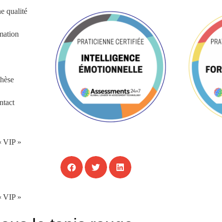
 qualité
mation
hèse
ntact
 « VIP »
 « VIP »