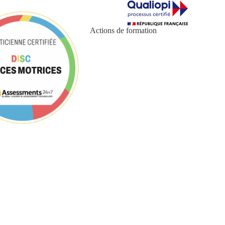
Actions de formation