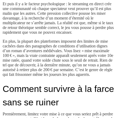
Et puis il y a le facteur psychologique : le streaming en direct crée
une communauté où chaque spectateur veut prouver qu’il est plus
malin que les autres. Cette pression collective pousse les miser
davantage, à la recherche d’un moment d’éternité où le
multiplicateur ne s’arrête jamais. La réalité est que, même si le taux
de retour théorique semble correct, le jeu vous pousse à perdre plus
rapidement que vous ne pouvez encaisser.
En plus, la plupart des plateformes imposent des limites de mise
cachées dans des paragraphes de conditions d’utilisation dignes
d’un roman d’aventures médiévales. Vous lisez « mise maximale
100 € », mais la vraie contrainte apparaît seulement après votre 10e
mise ratée, quand votre solde chute sous le seuil de retrait. Rien de
tel que de découvrir, à la dernière minute, qu’on ne vous a jamais
autorisé à retirer plus de 200 € par semaine. C’est le genre de règle
qui fait frissonner même les joueurs les plus aguerris.
Comment survivre à la farce
sans se ruiner
Premièrement, limitez votre mise à ce que vous seriez prêt à perdre