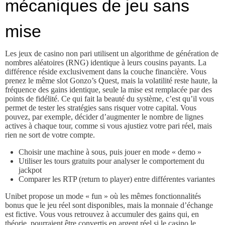
mécaniques de jeu sans
mise
Les jeux de casino non pari utilisent un algorithme de génération de
nombres aléatoires (RNG) identique à leurs cousins payants. La
différence réside exclusivement dans la couche financière. Vous
prenez le même slot Gonzo’s Quest, mais la volatilité reste haute, la
fréquence des gains identique, seule la mise est remplacée par des
points de fidélité. Ce qui fait la beauté du système, c’est qu’il vous
permet de tester les stratégies sans risquer votre capital. Vous
pouvez, par exemple, décider d’augmenter le nombre de lignes
actives à chaque tour, comme si vous ajustiez votre pari réel, mais
rien ne sort de votre compte.
Choisir une machine à sous, puis jouer en mode « demo »
Utiliser les tours gratuits pour analyser le comportement du
jackpot
Comparer les RTP (return to player) entre différentes variantes
Unibet propose un mode « fun » où les mêmes fonctionnalités
bonus que le jeu réel sont disponibles, mais la monnaie d’échange
est fictive. Vous vous retrouvez à accumuler des gains qui, en
théorie, pourraient être convertis en argent réel si le casino le