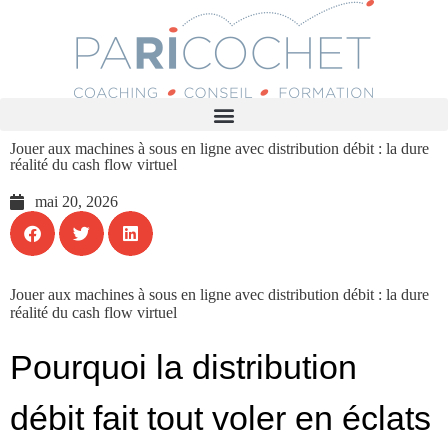
Jouer aux machines à sous en ligne avec distribution débit : la dure
réalité du cash flow virtuel
mai 20, 2026
Jouer aux machines à sous en ligne avec distribution débit : la dure
réalité du cash flow virtuel
Pourquoi la distribution
débit fait tout voler en éclats