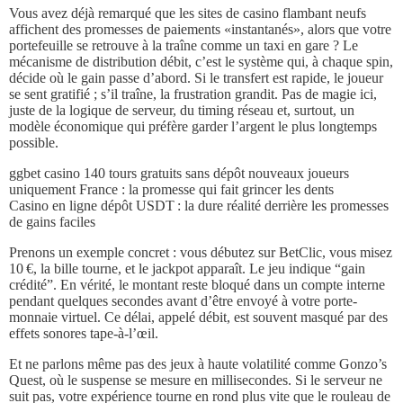
Vous avez déjà remarqué que les sites de casino flambant neufs
affichent des promesses de paiements «instantanés», alors que votre
portefeuille se retrouve à la traîne comme un taxi en gare ? Le
mécanisme de distribution débit, c’est le système qui, à chaque spin,
décide où le gain passe d’abord. Si le transfert est rapide, le joueur
se sent gratifié ; s’il traîne, la frustration grandit. Pas de magie ici,
juste de la logique de serveur, du timing réseau et, surtout, un
modèle économique qui préfère garder l’argent le plus longtemps
possible.
ggbet casino 140 tours gratuits sans dépôt nouveaux joueurs
uniquement France : la promesse qui fait grincer les dents
Casino en ligne dépôt USDT : la dure réalité derrière les promesses
de gains faciles
Prenons un exemple concret : vous débutez sur BetClic, vous misez
10 €, la bille tourne, et le jackpot apparaît. Le jeu indique “gain
crédité”. En vérité, le montant reste bloqué dans un compte interne
pendant quelques secondes avant d’être envoyé à votre porte-
monnaie virtuel. Ce délai, appelé débit, est souvent masqué par des
effets sonores tape-à-l’œil.
Et ne parlons même pas des jeux à haute volatilité comme Gonzo’s
Quest, où le suspense se mesure en millisecondes. Si le serveur ne
suit pas, votre expérience tourne en rond plus vite que le rouleau de