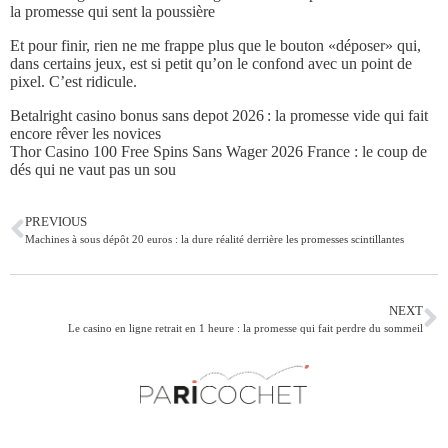
la promesse qui sent la poussière
Et pour finir, rien ne me frappe plus que le bouton «déposer» qui,
dans certains jeux, est si petit qu’on le confond avec un point de
pixel. C’est ridicule.
Betalright casino bonus sans depot 2026 : la promesse vide qui fait
encore rêver les novices
Thor Casino 100 Free Spins Sans Wager 2026 France : le coup de
dés qui ne vaut pas un sou
PREVIOUS
Machines à sous dépôt 20 euros : la dure réalité derrière les promesses scintillantes
NEXT
Le casino en ligne retrait en 1 heure : la promesse qui fait perdre du sommeil