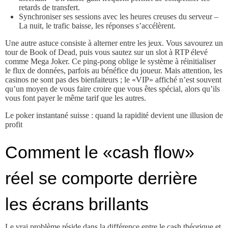
retards de transfert.
Synchroniser ses sessions avec les heures creuses du serveur –
La nuit, le trafic baisse, les réponses s’accélèrent.
Une autre astuce consiste à alterner entre les jeux. Vous savourez un
tour de Book of Dead, puis vous sautez sur un slot à RTP élevé
comme Mega Joker. Ce ping-pong oblige le système à réinitialiser
le flux de données, parfois au bénéfice du joueur. Mais attention, les
casinos ne sont pas des bienfaiteurs ; le «VIP» affiché n’est souvent
qu’un moyen de vous faire croire que vous êtes spécial, alors qu’ils
vous font payer le même tarif que les autres.
Le poker instantané suisse : quand la rapidité devient une illusion de
profit
Comment le «cash flow»
réel se comporte derrière
les écrans brillants
Le vrai problème réside dans la différence entre le cash théorique et