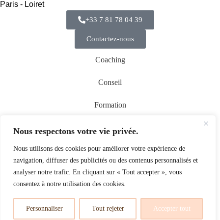
Paris - Loiret
+33 7 81 78 04 39
Contactez-nous
Coaching
Conseil
Formation
Nutrition
Nous respectons votre vie privée.
Nous utilisons des cookies pour améliorer votre expérience de
Programme Parenthèse
navigation, diffuser des publicités ou des contenus personnalisés et
analyser notre trafic. En cliquant sur « Tout accepter », vous
consentez à notre utilisation des cookies.
Politique de confidentialité
Mentions légales
© 2023 – 2024 Paricochet. Tous droits réservés. Création
Personnaliser
Tout rejeter
Accepter tout
Webdesigndev.