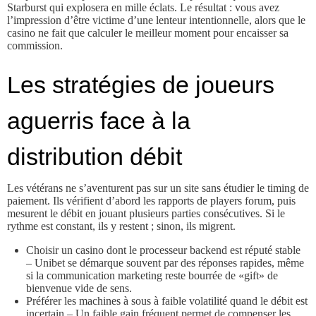
Starburst qui explosera en mille éclats. Le résultat : vous avez
l’impression d’être victime d’une lenteur intentionnelle, alors que le
casino ne fait que calculer le meilleur moment pour encaisser sa
commission.
Les stratégies de joueurs
aguerris face à la
distribution débit
Les vétérans ne s’aventurent pas sur un site sans étudier le timing de
paiement. Ils vérifient d’abord les rapports de players forum, puis
mesurent le débit en jouant plusieurs parties consécutives. Si le
rythme est constant, ils y restent ; sinon, ils migrent.
Choisir un casino dont le processeur backend est réputé stable
– Unibet se démarque souvent par des réponses rapides, même
si la communication marketing reste bourrée de «gift» de
bienvenue vide de sens.
Préférer les machines à sous à faible volatilité quand le débit est
incertain – Un faible gain fréquent permet de compenser les