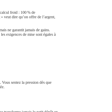
alcul froid : 100 % de
» veut dire qu’on offre de l’argent,
mais ne garantit jamais de gains.
les exigences de mise sont égales à
. Vous sentez la pression dès que
ée.
e transforme jamais le petit dépôt en