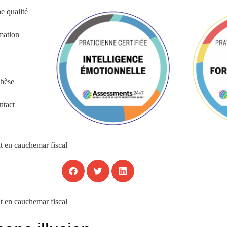
 qualité
mation
hèse
ntact
t en cauchemar fiscal
t en cauchemar fiscal