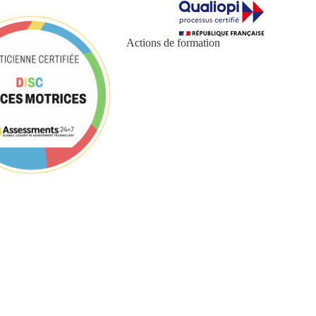
Actions de formation