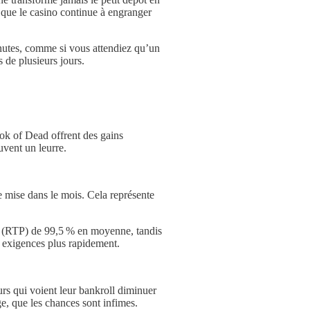
s que le casino continue à engranger
minutes, comme si vous attendiez qu’un
 de plusieurs jours.
ok of Dead offrent des gains
uvent un leurre.
e mise dans le mois. Cela représente
ueur (RTP) de 99,5 % en moyenne, tandis
es exigences plus rapidement.
rs qui voient leur bankroll diminuer
ge, que les chances sont infimes.