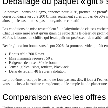
Déballage du paquet « gift » 
Le nouveau bonus de Legzo, annoncé pour 2026, promet une première m
correspondance jusqu’à 200 €, mais seulement après un pari de 50 € sur
alors que le casino n’est pas un organisme caritatif.
Les conditions de mise ressemblent à un labyrinthe de clauses cachées, 
Chaque euro misé n’est qu’un grain de sable dans le désert du profi
30 fois le bonus, un chiffre qui ferait pâlir un professeur de mathémat
Betalright casino bonus sans depot 2026 : la promesse vide qui fait en
Bonus réel : 200 € max
Mise minimale requise : 50 €
Exigence de mise : 30x le bonus
Jeux éligibles : slots, roulette, blackjack
Délai de retrait : 48 h après validation
Le problème, c’est que le casino ne joue pas aux dés, il joue à l’éch
vous touchez à la roulette européenne, où le simple fait de placer une
Comparaison avec les offres
Unibet propose un bonus similaire, mais avec une exigence de mise de