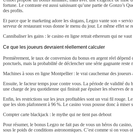
fortune. Le contraste est aussi saisissant qu’une partie de Gonzo’s Que
des profits.
Et parce que le marketing adore les slogans, Legzo vante son « service
serveur de restaurant vous donne le menu du jour. Le même effet se re
Cannibaliser les gains : le casino en ligne retrait ethereum qui ne vaut
Ce que les joueurs devraient réellement calculer
Premièrement, le taux de conversion du bonus en argent réel dépend d
ponctuels, mais la probabilité de déclencher une série gagnante reste 
Machines à sous en ligne Montpellier : le vrai cauchemar des joueurs 
Ensuite, le facteur temps joue contre vous. La période de validité du 
une charge de jeu quotidienne qui finirait par épuiser les réserves de
Enfin, les restrictions sur les jeux profitables sont un vrai fil rouge
que les slots plafonnent à 96 %. Le casino vous pousse donc à miser sur
Compter carte blackjack : le mythe qui ne tient pas debout
Pour résumer, le bonus Legzo ne fait pas de vous un héros du casino,
sous le poids de conditions astronomiques. C’est comme si on vous offra