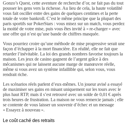
Gonzo’s Quest, cette aventure de recherche d’or, ne fait pas du tout
pousser les gens vers la richesse. Au lieu de cela, la haute volatilité
vous fait osciller entre des gains de quelques centimes et la perte
totale de votre bankroll. C’est le même principe que la plupart des
paris sportifs sur PokerStars : vous misez sur un match, vous perdez
la moitié de votre mise, puis vous êtes invité à « re‑charger » avec
une offre qui n’est qu’une bande de chiffres masquée.
Vous pourriez croire qu’une méthode de mise progressive serait une
façon d’échapper à la mort financière. En réalité, elle ne fait que
retarder l’inévitable. La loi des grands nombres favorise toujours la
maison. Les jeux de casino gagnent de l’argent grâce à des
mécanismes qui ne laissent aucune marge de manœuvre réelle,
même si vous avez un système infaillible qui, selon vous, vous
rendrait riche.
Les scénarios réels parlent d’eux-mêmes. Un joueur avisé a essayé
de maximiser ses gains en misant uniquement sur les tours avec le
plus haut RTP, mais il s’est retrouvé avec un solde de 0,01 € après
trois heures de frustration. La maison ne vous remercie jamais ; elle
se contente de vous laisser un souvenir d’échec et un message
« Essayez à nouveau ».
Le coût caché des retraits