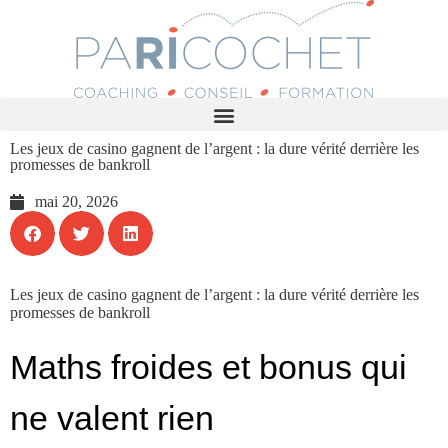
Les jeux de casino gagnent de l’argent : la dure vérité derrière les
promesses de bankroll
mai 20, 2026
Les jeux de casino gagnent de l’argent : la dure vérité derrière les
promesses de bankroll
Maths froides et bonus qui
ne valent rien