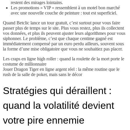
restent des mirages lointains.
Les promotions « VIP » ressemblent à un motel bon marché
avec une nouvelle couche de peinture : tout est superficiel.
Quand Betclic lance un tour gratuit, c’est surtout pour vous faire
passer plus de temps sur le site. Plus vous restez, plus ils collectent
vos données, et plus ils peuvent ajuster leurs algorithmes pour vous
siphonner. Le problème, c’est que chaque centime gagné est
immédiatement compensé par un euro perdu ailleurs, souvent sous
la forme d’une mise obligatoire que vous ne souhaitiez pas placer.
Les craps en ligne high roller : quand la roulette de la mort porte le
costume de millionnaire
Jouer Dragon Tiger en ligne argent réel : la même routine que le
rush de la salle de poker, mais sans le décor
Stratégies qui déraillent :
quand la volatilité devient
votre pire ennemie