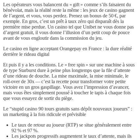
Les opérateurs vous balancent du « gift » comme s’ils faisaient du
bénévolat, mais la réalité reste la même : les jeux de casino gagnent
de l’argent, et vous, vous perdez. Prenez un bonus de 50 €, par
exemple. En gros, c’est un prêt à taux zéro qui disparaît dès la
première mise perdue. Un casino tel que Unibet ne vous donne pas
d’argent gratuit, il vous donne l’illusion d’un petit coup de pouce
avant de vous engloutir dans la commission du jeu.
Le casino en ligne acceptant Orangepay en France : la dure réalité
derrière le rideau digital
Et puis il y a les conditions. Le « free spin » sur une machine à sous
de type Starburst dure à peine plus longtemps que la file d’attente
d’une rideau de douche. La mise maximale, la mise minimale, le
roll‑over de 30x — c’est la recette pour transformer votre petite
victoire en un gros gaspillage. Vous avez l’impression d’avancer,
mais vous êtes simplement poussé à toucher le tapis à chaque fois
que vous essayez de sortir du piège.
Le “stupid casino 90 tours gratuits sans dépôt nouveaux joueurs” :
un marketing à la fois ridicule et prévisible
Le taux de retour au joueur (RTP) se situe généralement entre
92 % et 97 %.
Les jackpots progressifs augmentent le taux d’attente, mais ils