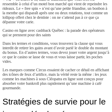
ressemble à celui d’un motel bon marché qui vient de repeindre les
rideaux. Le « free spin » n’est qu’une petite friandise, un bonbon à
la menthe qui disparaît après une ou deux rotations, tout comme un
lollipop offert chez le dentiste : on ne s’attend pas à ce que ça
dépanne votre carie.
Casino en ligne avec cashback Québec : la parade des opérateurs
qui se prennent pour des saints
Dans les termes et conditions, vous trouverez la clause qui vous
interdit de retirer les gains avant d’avoir parié le double du montant
du bonus. En d’autres termes, vous devez jouer votre argent jusqu’à
ce que le casino se lasse de vous et vous laisse partir, les poches
vides.
Les marques comme Circus essaient de cacher ce détail en affichant
des icônes de feux d’artifice, mais la vérité reste la même : les jeux
comme les machines à sous Cléopatra en ligne sont conçus pour
absorber votre bankroll plus rapidement qu’une machine à café
gourmande.
Stratégies de survie pour le