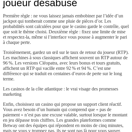
joueur désabusé
Première règle : ne vous laissez jamais embobiner par l’idée d’un
jackpot qui tomberait comme une pluie de pièces d’or. Les
probabilités sont calculées pour que le casino garde le contrôle, quel
que soit le thème choisi. Deuxième règle : fixez une limite de mise
et respectez‑la, même si l’interface vous pousse à augmenter le pari
à chaque perte.
Troisièmement, gardez un œil sur le taux de retour du joueur (RTP).
Les machines à sous classiques affichent souvent un RTP autour de
96 %. Les versions Cléopatra, avec leurs bonus et tours gratuits,
affichent un RTP qui vacille entre 92 % et 94 %. C’est une
différence qui se traduit en centaines d’euros de perte sur le long
terme.
Les casinos de la côte atlantique : le vrai visage des promesses
marketing
Enfin, choisissez un casino qui propose un support client réactif.
Vous avez besoin d’un humain qui comprend que « pas de
paiement » n’est pas une excuse valable, surtout lorsque le montant
en jeu dépasse trois chiffres. Les grandes plateformes comme
Betway ont des équipes qui répondent en moins de cinq minutes,
mais ne vous y trompez pas, ils ne sont pas là pour vous sauver,