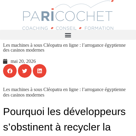
Les machines à sous Cléopatra en ligne : l’arrogance égyptienne
des casinos modernes
mai 20, 2026
Les machines à sous Cléopatra en ligne : l’arrogance égyptienne
des casinos modernes
Pourquoi les développeurs
s’obstinent à recycler la