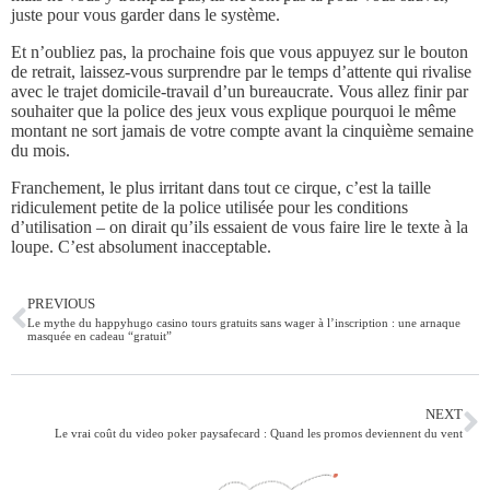
juste pour vous garder dans le système.
Et n’oubliez pas, la prochaine fois que vous appuyez sur le bouton
de retrait, laissez‑vous surprendre par le temps d’attente qui rivalise
avec le trajet domicile‑travail d’un bureaucrate. Vous allez finir par
souhaiter que la police des jeux vous explique pourquoi le même
montant ne sort jamais de votre compte avant la cinquième semaine
du mois.
Franchement, le plus irritant dans tout ce cirque, c’est la taille
ridiculement petite de la police utilisée pour les conditions
d’utilisation – on dirait qu’ils essaient de vous faire lire le texte à la
loupe. C’est absolument inacceptable.
PREVIOUS
Le mythe du happyhugo casino tours gratuits sans wager à l’inscription : une arnaque
masquée en cadeau “gratuit”
NEXT
Le vrai coût du video poker paysafecard : Quand les promos deviennent du vent