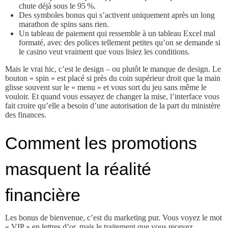
chute déjà sous le 95 %.
Des symboles bonus qui s’activent uniquement après un long
marathon de spins sans rien.
Un tableau de paiement qui ressemble à un tableau Excel mal
formaté, avec des polices tellement petites qu’on se demande si
le casino veut vraiment que vous lisiez les conditions.
Mais le vrai hic, c’est le design – ou plutôt le manque de design. Le
bouton « spin » est placé si près du coin supérieur droit que la main
glisse souvent sur le « menu » et vous sort du jeu sans même le
vouloir. Et quand vous essayez de changer la mise, l’interface vous
fait croire qu’elle a besoin d’une autorisation de la part du ministère
des finances.
Comment les promotions
masquent la réalité
financière
Les bonus de bienvenue, c’est du marketing pur. Vous voyez le mot
« VIP » en lettres d’or, mais le traitement que vous recevez