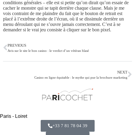
conditions générales – elle est si petite qu’on dirait qu’on essaie de
cacher le monstre qui se tapit derrière chaque clause. Mais je me
vois contraint de me plaindre du fait que le bouton de retrait est
placé à l’extrême droite de l’écran, où il se dissimule derrière un
menu déroulant qui ne s’ouvre jamais correctement. C’est à se
demander si le vrai jeu consiste à cliquer sur le bon pixel.
PREVIOUS
Avis sur le site le bon casino : le verdict d’un vétéran blasé
NEXT
Casino en ligne équitable : le mythe qui pue la brochure marketing
Paris - Loiret
+33 7 81 78 04 39