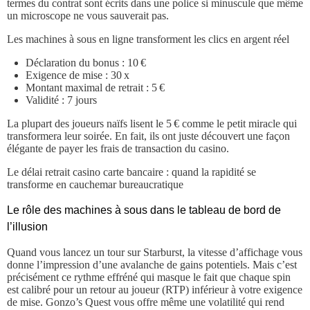
termes du contrat sont écrits dans une police si minuscule que même
un microscope ne vous sauverait pas.
Les machines à sous en ligne transforment les clics en argent réel
Déclaration du bonus : 10 €
Exigence de mise : 30 x
Montant maximal de retrait : 5 €
Validité : 7 jours
La plupart des joueurs naïfs lisent le 5 € comme le petit miracle qui
transformera leur soirée. En fait, ils ont juste découvert une façon
élégante de payer les frais de transaction du casino.
Le délai retrait casino carte bancaire : quand la rapidité se
transforme en cauchemar bureaucratique
Le rôle des machines à sous dans le tableau de bord de
l’illusion
Quand vous lancez un tour sur Starburst, la vitesse d’affichage vous
donne l’impression d’une avalanche de gains potentiels. Mais c’est
précisément ce rythme effréné qui masque le fait que chaque spin
est calibré pour un retour au joueur (RTP) inférieur à votre exigence
de mise. Gonzo’s Quest vous offre même une volatilité qui rend