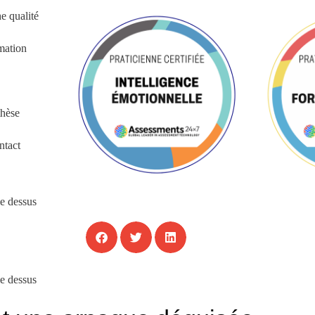
 qualité
mation
hèse
ntact
ie dessus
ie dessus