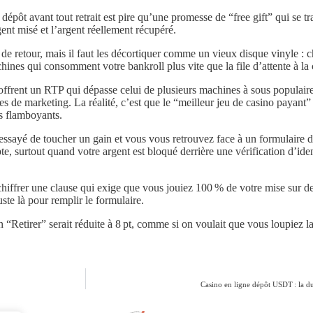
 dépôt avant tout retrait est pire qu’une promesse de “free gift” qui s
gent misé et l’argent réellement récupéré.
e retour, mais il faut les décortiquer comme un vieux disque vinyle : ch
achines qui consomment votre bankroll plus vite que la file d’attente à 
ffrent un RTP qui dépasse celui de plusieurs machines à sous populaires
s de marketing. La réalité, c’est que le “meilleur jeu de casino payant”
ts flamboyants.
essayé de toucher un gain et vous vous retrouvez face à un formulaire d
 surtout quand votre argent est bloqué derrière une vérification d’iden
chiffrer une clause qui exige que vous jouiez 100 % de votre mise sur de
uste là pour remplir le formulaire.
uton “Retirer” serait réduite à 8 pt, comme si on voulait que vous loupiez
Casino en ligne dépôt USDT : la dur