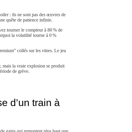
oiler : ils ne sont pas des œuvres de
ne quête de patience infinie.
evez tourner le compteur à 80 % de
quoi la volatilité tourne à 0 %
emium” collés sur les vitres. Le jeu
, mais la vraie explosion se produit
ériode de grève.
e d’un train à
 de gains qui remontent plus haut que