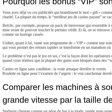
Pourquoi les bonus “VIP” so
Vous avez déjà vu ces publicités qui brandissent le mot « gift » comme 
charité. La plupart du temps, le “meilleur jeu de casino payant” se ca
Betclic, par exemple, propose un pack de bienvenue qui ressemble à u
mise avant de pouvoir toucher le premier crédit. Et là, on se retrouv
comme un horloge cassée.
Unibet, quant à lui, vante son programme de « VIP » comme une soirée 
qui vous promet des retours rapides se transforme en un marathon où 
Le problème n’est pas le jeu en soi, c’est la façon dont les opérateurs
quand vous réalisez que la plupart des gains sont bloqués dans des “w
Casino en ligne sans condition : la vraie arnaque derrière le vernis
Roulette en ligne pour l’examen de l’argent : le vrai cauchemar derrière
Comparer les machines à sous
grande vitesse par la taille 
Starburst clignote comme un néon de bar à la mode, rapide mais superf