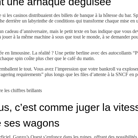
nt une arnaque déguisée
si les casinos distribuaient des billets de banque à la hôtesse du bar. Sp
che derrière un labyrinthe de conditions qui transforme chaque mise en u
n cadeau d’anniversaire, mais le petit texte en bas indique que vous d
e à jouer à la même machine à sous que tout le monde, à se demander pour
en limousine. La réalité ? Une petite berline avec des autocollants “Pr
chaque spin coûte plus cher que le café du matin.
 emballent le tout. Vous avez l’impression que votre bankroll va exploser
agering requirements” plus longs que les files d’attente à la SNCF en p
 les chiffres brillants
, c’est comme juger la vitess
de ses wagons
iciel. Gonzo’s Quest s’enfonce dans les ruines, offrant des possibilités