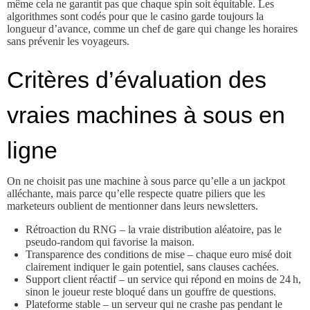
même cela ne garantit pas que chaque spin soit équitable. Les
algorithmes sont codés pour que le casino garde toujours la
longueur d’avance, comme un chef de gare qui change les horaires
sans prévenir les voyageurs.
Critères d’évaluation des
vraies machines à sous en
ligne
On ne choisit pas une machine à sous parce qu’elle a un jackpot
alléchante, mais parce qu’elle respecte quatre piliers que les
marketeurs oublient de mentionner dans leurs newsletters.
Rétroaction du RNG – la vraie distribution aléatoire, pas le
pseudo‑random qui favorise la maison.
Transparence des conditions de mise – chaque euro misé doit
clairement indiquer le gain potentiel, sans clauses cachées.
Support client réactif – un service qui répond en moins de 24 h,
sinon le joueur reste bloqué dans un gouffre de questions.
Plateforme stable – un serveur qui ne crashe pas pendant le