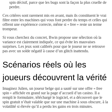
spin décisif, parce que les bugs sont la façon la plus cruelle de
perdre.
Ces critères sont rarement mis en avant, mais ils constituent le vrai
filtre entre les machines qui vous font perdre du temps et celles qui
offrent une expérience correcte, même si « free » reste un terme
trompeur.
Si vous cherchez du concret, Bwin propose une sélection où la
variance est clairement indiquée, ce qui évite les mauvaises
surprises. Les jeux sont calibrés pour que le joueur ne se retrouve
pas avec un solde négatif à cause d’un glitch inattendu.
Scénarios réels où les
joueurs découvrent la vérité
Imaginez Julien, un joueur belge qui a sauté sur une offre « free
spin » affichée en grand sur la page d’accueil d’un casino. Il a
rempli le formulaire, téléchargé le logiciel, et a découvert que le
spin gratuit n’était valable que sur une machine à sous obscure, à la
volatilité si élevée qu’il a perdu les gains en trois minutes.