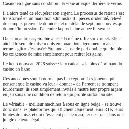
Casino en ligne sans condition : la vraie arnaque derrière le vernis
Il a alors tenté de récupérer son argent. Le processus de retrait s’est
transformé en un marathon administratif : pièces d’identité, relevé
de compte, preuve de domicile, et un délai de sept jours ouvrés qui
donne l’impression d’attendre la prochaine année bissextile.
Dans un autre cas, Sophie a testé la même offre sur Unibet. Elle a
atteint le seuil de mise requis en jouant intelligemment, mais le
terme « gift » s’est avéré être une clause de pari double qui double
les exigences de mise simplement pour retirer les gains.
Le keno nouveau 2026 suisse : le « cadeau » le plus déprimant du
casino en ligne
Ces anecdotes sont la norme, pas l’exception. Les joueurs qui
pensent que le casino va leur « donner » de l’argent se trompent
lourdement; ils sont simplement invités à mettre leur propre argent
en jeu sous une condition de retour qui profite surtout au site.
Le véritable « meilleur machines à sous en ligne belge » se trouve
donc dans les plateformes qui affichent clairement leurs RTP, leurs
limites de mise, et qui n’essaient pas de masquer des frais dans une
jungle de texte légal.