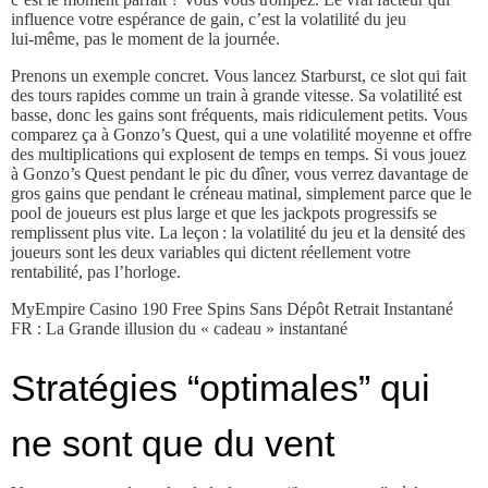
influence votre espérance de gain, c’est la volatilité du jeu
lui‑même, pas le moment de la journée.
Prenons un exemple concret. Vous lancez Starburst, ce slot qui fait
des tours rapides comme un train à grande vitesse. Sa volatilité est
basse, donc les gains sont fréquents, mais ridiculement petits. Vous
comparez ça à Gonzo’s Quest, qui a une volatilité moyenne et offre
des multiplications qui explosent de temps en temps. Si vous jouez
à Gonzo’s Quest pendant le pic du dîner, vous verrez davantage de
gros gains que pendant le créneau matinal, simplement parce que le
pool de joueurs est plus large et que les jackpots progressifs se
remplissent plus vite. La leçon : la volatilité du jeu et la densité des
joueurs sont les deux variables qui dictent réellement votre
rentabilité, pas l’horloge.
MyEmpire Casino 190 Free Spins Sans Dépôt Retrait Instantané
FR : La Grande illusion du « cadeau » instantané
Stratégies “optimales” qui
ne sont que du vent