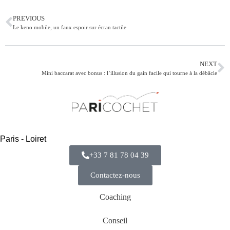
PREVIOUS
Le keno mobile, un faux espoir sur écran tactile
NEXT
Mini baccarat avec bonus : l’illusion du gain facile qui tourne à la débâcle
Paris - Loiret
+33 7 81 78 04 39
Contactez-nous
Coaching
Conseil