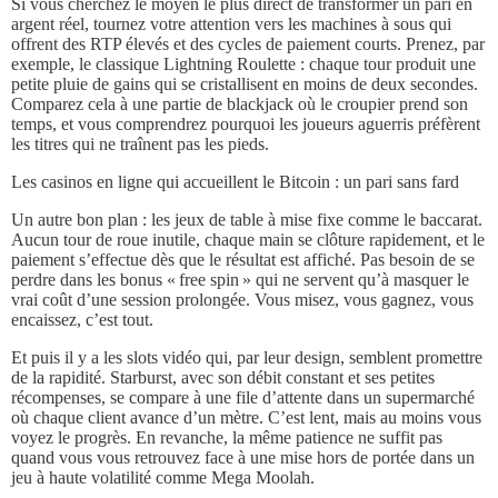
Si vous cherchez le moyen le plus direct de transformer un pari en
argent réel, tournez votre attention vers les machines à sous qui
offrent des RTP élevés et des cycles de paiement courts. Prenez, par
exemple, le classique Lightning Roulette : chaque tour produit une
petite pluie de gains qui se cristallisent en moins de deux secondes.
Comparez cela à une partie de blackjack où le croupier prend son
temps, et vous comprendrez pourquoi les joueurs aguerris préfèrent
les titres qui ne traînent pas les pieds.
Les casinos en ligne qui accueillent le Bitcoin : un pari sans fard
Un autre bon plan : les jeux de table à mise fixe comme le baccarat.
Aucun tour de roue inutile, chaque main se clôture rapidement, et le
paiement s’effectue dès que le résultat est affiché. Pas besoin de se
perdre dans les bonus « free spin » qui ne servent qu’à masquer le
vrai coût d’une session prolongée. Vous misez, vous gagnez, vous
encaissez, c’est tout.
Et puis il y a les slots vidéo qui, par leur design, semblent promettre
de la rapidité. Starburst, avec son débit constant et ses petites
récompenses, se compare à une file d’attente dans un supermarché
où chaque client avance d’un mètre. C’est lent, mais au moins vous
voyez le progrès. En revanche, la même patience ne suffit pas
quand vous vous retrouvez face à une mise hors de portée dans un
jeu à haute volatilité comme Mega Moolah.