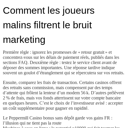
Comment les joueurs
malins filtrent le bruit
marketing
Première règle : ignorez les promesses de « retour gratuit » et
concentrez‑vous sur les délais de paiement réels, publiés dans les
sections FAQ. Deuxième règle : testez le service client avant de
déposer des sommes importantes. Une réponse tardive indique
souvent un goulot d’étranglement qui se répercutera sur vos retraits.
Ensuite, comparez les frais de transaction. Certains casinos offrent
des retraits sans commission, mais compensent par des temps
d’attente qui frôlent la lenteur d’un modem 56 k. D’autres prélèvent
2 % de frais, mais vos fonds atterrissent sur votre compte bancaire
en quelques heures. C’est le choix de l’investisseur avisé : accepter
un coût supplémentaire pour gagner en rapidité.
Le Peppermill Casino bonus sans dépôt garde vos gains FR :
l’illusion qui ne tient pas la route