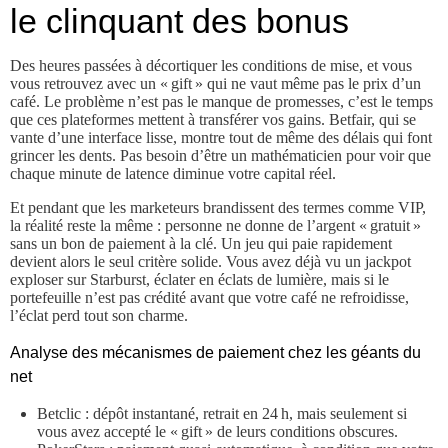
le clinquant des bonus
Des heures passées à décortiquer les conditions de mise, et vous
vous retrouvez avec un « gift » qui ne vaut même pas le prix d’un
café. Le problème n’est pas le manque de promesses, c’est le temps
que ces plateformes mettent à transférer vos gains. Betfair, qui se
vante d’une interface lisse, montre tout de même des délais qui font
grincer les dents. Pas besoin d’être un mathématicien pour voir que
chaque minute de latence diminue votre capital réel.
Et pendant que les marketeurs brandissent des termes comme VIP,
la réalité reste la même : personne ne donne de l’argent « gratuit »
sans un bon de paiement à la clé. Un jeu qui paie rapidement
devient alors le seul critère solide. Vous avez déjà vu un jackpot
exploser sur Starburst, éclater en éclats de lumière, mais si le
portefeuille n’est pas crédité avant que votre café ne refroidisse,
l’éclat perd tout son charme.
Analyse des mécanismes de paiement chez les géants du
net
Betclic : dépôt instantané, retrait en 24 h, mais seulement si
vous avez accepté le « gift » de leurs conditions obscures.