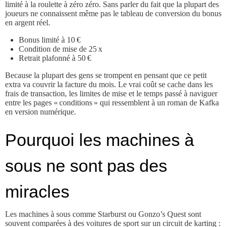
limité à la roulette à zéro zéro. Sans parler du fait que la plupart des
joueurs ne connaissent même pas le tableau de conversion du bonus
en argent réel.
Bonus limité à 10 €
Condition de mise de 25 x
Retrait plafonné à 50 €
Because la plupart des gens se trompent en pensant que ce petit
extra va couvrir la facture du mois. Le vrai coût se cache dans les
frais de transaction, les limites de mise et le temps passé à naviguer
entre les pages « conditions » qui ressemblent à un roman de Kafka
en version numérique.
Pourquoi les machines à
sous ne sont pas des
miracles
Les machines à sous comme Starburst ou Gonzo’s Quest sont
souvent comparées à des voitures de sport sur un circuit de karting :