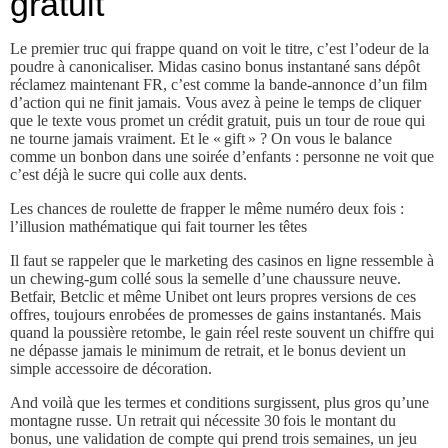
gratuit
Le premier truc qui frappe quand on voit le titre, c’est l’odeur de la
poudre à canonicaliser. Midas casino bonus instantané sans dépôt
réclamez maintenant FR, c’est comme la bande-annonce d’un film
d’action qui ne finit jamais. Vous avez à peine le temps de cliquer
que le texte vous promet un crédit gratuit, puis un tour de roue qui
ne tourne jamais vraiment. Et le « gift » ? On vous le balance
comme un bonbon dans une soirée d’enfants : personne ne voit que
c’est déjà le sucre qui colle aux dents.
Les chances de roulette de frapper le même numéro deux fois :
l’illusion mathématique qui fait tourner les têtes
Il faut se rappeler que le marketing des casinos en ligne ressemble à
un chewing-gum collé sous la semelle d’une chaussure neuve.
Betfair, Betclic et même Unibet ont leurs propres versions de ces
offres, toujours enrobées de promesses de gains instantanés. Mais
quand la poussière retombe, le gain réel reste souvent un chiffre qui
ne dépasse jamais le minimum de retrait, et le bonus devient un
simple accessoire de décoration.
And voilà que les termes et conditions surgissent, plus gros qu’une
montagne russe. Un retrait qui nécessite 30 fois le montant du
bonus, une validation de compte qui prend trois semaines, un jeu