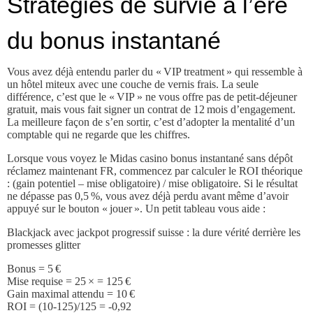
Stratégies de survie à l’ère
du bonus instantané
Vous avez déjà entendu parler du « VIP treatment » qui ressemble à
un hôtel miteux avec une couche de vernis frais. La seule
différence, c’est que le « VIP » ne vous offre pas de petit-déjeuner
gratuit, mais vous fait signer un contrat de 12 mois d’engagement.
La meilleure façon de s’en sortir, c’est d’adopter la mentalité d’un
comptable qui ne regarde que les chiffres.
Lorsque vous voyez le Midas casino bonus instantané sans dépôt
réclamez maintenant FR, commencez par calculer le ROI théorique
: (gain potentiel – mise obligatoire) / mise obligatoire. Si le résultat
ne dépasse pas 0,5 %, vous avez déjà perdu avant même d’avoir
appuyé sur le bouton « jouer ». Un petit tableau vous aide :
Blackjack avec jackpot progressif suisse : la dure vérité derrière les
promesses glitter
Bonus = 5 €
Mise requise = 25 × = 125 €
Gain maximal attendu = 10 €
ROI = (10‑125)/125 = -0,92