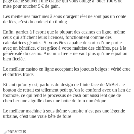
page cache souvent une clause qui vous oblige à jouer 100 € de
mise pour toucher 5 € de gain.
Les meilleures machines à sous d’argent réel ne sont pas un conte
de fées, c’est du code et du timing
Enfin, gardez à l’esprit que la plupart des casinos en ligne, même
ceux qui affichent leurs licences, fonctionnent comme des
calculatrices géantes. Si vous êtes capable de sortir d’une partie
avec un bénéfice, c’est grâce à votre maîtrise des chiffres, pas à la
générosité du casino. Aucun « free » ne vaut plus qu’une équation
bien ficelée.
Le meilleur casino en ligne acceptant les joueurs belges : vérité crue
et chiffres froids
Et tant qu’on y est, parlons du design de l’interface de MrBet : le
bouton de retrait est tellement petit qu’on le confond avec un lien de
footnote, ce qui rend le processus de cash‑out aussi lent que de
chercher une aiguille dans une botte de foin numérique.
Le meilleur machine à sous thème vampire n’est pas une légende
urbaine, c’est une vraie bête de foire
PREVIOUS