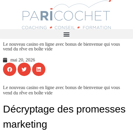
Le nouveau casino en ligne avec bonus de bienvenue qui vous
vend du rêve en boîte vide
mai 20, 2026
Le nouveau casino en ligne avec bonus de bienvenue qui vous
vend du rêve en boîte vide
Décryptage des promesses
marketing