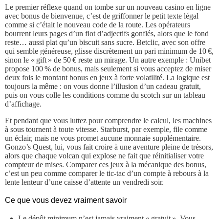
Le premier réflexe quand on tombe sur un nouveau casino en ligne
avec bonus de bienvenue, c’est de griffonner le petit texte légal
comme si c’était le nouveau code de la route. Les opérateurs
bourrent leurs pages d’un flot d’adjectifs gonflés, alors que le fond
reste… aussi plat qu’un biscuit sans sucre. Betclic, avec son offre
qui semble généreuse, glisse discrètement un pari minimum de 10 €,
sinon le « gift » de 50 € reste un mirage. Un autre exemple : Unibet
propose 100 % de bonus, mais seulement si vous acceptez de miser
deux fois le montant bonus en jeux à forte volatilité. La logique est
toujours la même : on vous donne l’illusion d’un cadeau gratuit,
puis on vous colle les conditions comme du scotch sur un tableau
d’affichage.
Et pendant que vous luttez pour comprendre le calcul, les machines
à sous tournent à toute vitesse. Starburst, par exemple, file comme
un éclair, mais ne vous promet aucune monnaie supplémentaire.
Gonzo’s Quest, lui, vous fait croire à une aventure pleine de trésors,
alors que chaque volcan qui explose ne fait que réinitialiser votre
compteur de mises. Comparer ces jeux à la mécanique des bonus,
c’est un peu comme comparer le tic-tac d’un compte à rebours à la
lente lenteur d’une caisse d’attente un vendredi soir.
Ce que vous devez vraiment savoir
Le dépôt minimum n’est jamais vraiment « gratuit ». Vous