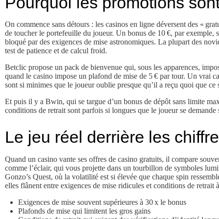
Pourquoi les promotions sont
On commence sans détours : les casinos en ligne déversent des « gratui
de toucher le portefeuille du joueur. Un bonus de 10 €, par exemple, s
bloqué par des exigences de mise astronomiques. La plupart des novices
test de patience et de calcul froid.
Betclic propose un pack de bienvenue qui, sous les apparences, impose 
quand le casino impose un plafond de mise de 5 € par tour. Un vrai c
sont si minimes que le joueur oublie presque qu’il a reçu quoi que ce so
Et puis il y a Bwin, qui se targue d’un bonus de dépôt sans limite ma
conditions de retrait sont parfois si longues que le joueur se demande s
Le jeu réel derrière les chi
Quand un casino vante ses offres de casino gratuits, il compare souven
comme l’éclair, qui vous projette dans un tourbillon de symboles lumi
Gonzo’s Quest, où la volatilité est si élevée que chaque spin ressemble
elles flânent entre exigences de mise ridicules et conditions de retrait à
Exigences de mise souvent supérieures à 30 x le bonus
Plafonds de mise qui limitent les gros gains