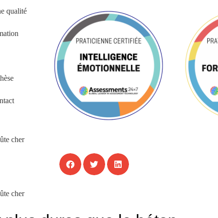
 qualité
mation
hèse
ntact
ûte cher
ûte cher