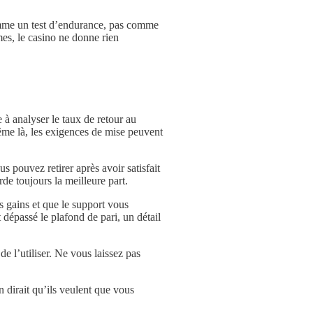
comme un test d’endurance, pas comme
mes, le casino ne donne rien
 à analyser le taux de retour au
ême là, les exigences de mise peuvent
s pouvez retirer après avoir satisfait
de toujours la meilleure part.
s gains et que le support vous
dépassé le plafond de pari, un détail
e l’utiliser. Ne vous laissez pas
n dirait qu’ils veulent que vous