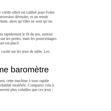
rédit offert est calibré pour éviter
version dérisoire, et un retrait
rtune, alors qu’elles ne sont qu’un
 rapidement le fil du jeu, surtout
ur les pertes, mais les pourcentages
ari est placé.
caché sur les jeux de table. Les
mme baromètre
rst, cette machine à sous rapide
volatilité modérée. Comparez cela à
uvent plus volatiles que ces jeux :