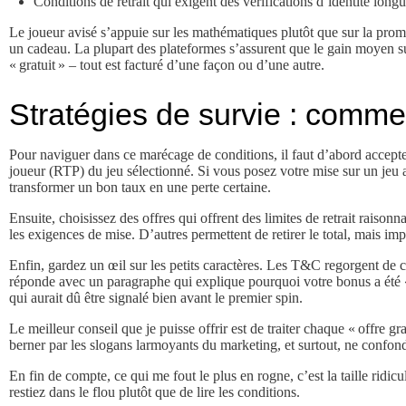
Conditions de retrait qui exigent des vérifications d’identité long
Le joueur avisé s’appuie sur les mathématiques plutôt que sur la prom
un cadeau. La plupart des plateformes s’assurent que le gain moyen sur
« gratuit » – tout est facturé d’une façon ou d’une autre.
Stratégies de survie : commen
Pour naviguer dans ce marécage de conditions, il faut d’abord accepte
joueur (RTP) du jeu sélectionné. Si vous posez votre mise sur un jeu
transformer un bon taux en une perte certaine.
Ensuite, choisissez des offres qui offrent des limites de retrait raison
les exigences de mise. D’autres permettent de retirer le total, mais im
Enfin, gardez un œil sur les petits caractères. Les T&C regorgent de 
réponde avec un paragraphe qui explique pourquoi votre bonus a été « 
qui aurait dû être signalé bien avant le premier spin.
Le meilleur conseil que je puisse offrir est de traiter chaque « offre
berner par les slogans larmoyants du marketing, et surtout, ne confond
En fin de compte, ce qui me fout le plus en rogne, c’est la taille ridic
restiez dans le flou plutôt que de lire les conditions.