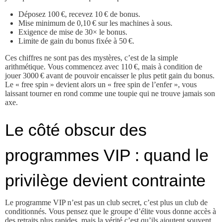
Déposez 100 €, recevez 10 € de bonus.
Mise minimum de 0,10 € sur les machines à sous.
Exigence de mise de 30× le bonus.
Limite de gain du bonus fixée à 50 €.
Ces chiffres ne sont pas des mystères, c’est de la simple
arithmétique. Vous commencez avec 110 €, mais à condition de
jouer 3000 € avant de pouvoir encaisser le plus petit gain du bonus.
Le « free spin » devient alors un « free spin de l’enfer », vous
laissant tourner en rond comme une toupie qui ne trouve jamais son
axe.
Le côté obscur des
programmes VIP : quand le
privilège devient contrainte
Le programme VIP n’est pas un club secret, c’est plus un club de
conditionnés. Vous pensez que le groupe d’élite vous donne accès à
des retraits plus rapides, mais la vérité c’est qu’ils ajoutent souvent